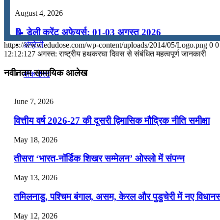
August 4, 2026
कंप्यूटर
📝 डेली करेंट अफेयर्स: 01-03 अगस्त 2026
अंग्रेजी
https://www.edudose.com/wp-content/uploads/2014/05/Logo.png
0
0
July 31, 2026
12:12:12
7 अगस्त: राष्ट्रीय हथकरघा दिवस से संबंधित महत्वपूर्ण जानकारी
📝 डेली करेंट अफेयर्स: 28-31 जुलाई 2026
नवीनतम सामायिक आलेख
मॉक टेस्ट
July 28, 2026
June 7, 2026
टुडेज जीके
📝 डेली करेंट अफेयर्स: 25-27 जुलाई 2026
वित्तीय वर्ष 2026-27 की दूसरी द्विमासिक मौद्रिक नीति समीक्षा
July 25, 2026
Menu
Menu
May 18, 2026
📝 डेली करेंट अफेयर्स: 22-24 जुलाई 2026
तीसरा ‘भारत-नॉर्डिक शिखर सम्मेलन’ ओस्लो में संपन्न
July 22, 2026
May 13, 2026
📝 डेली करेंट अफेयर्स: 19-21 जुलाई 2026
तमिलनाडु, पश्चिम बंगाल, असम, केरल और पुडुचेरी में नए विधा
July 19, 2026
May 12, 2026