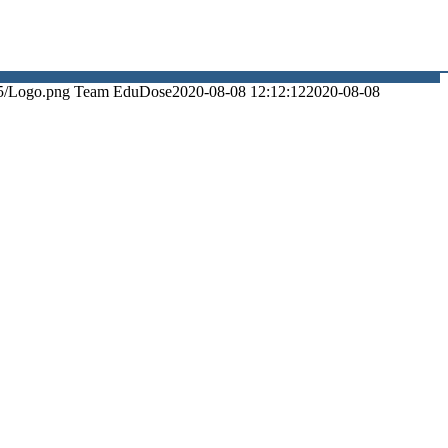
5/Logo.png
Team EduDose
2020-08-08 12:12:12
2020-08-08