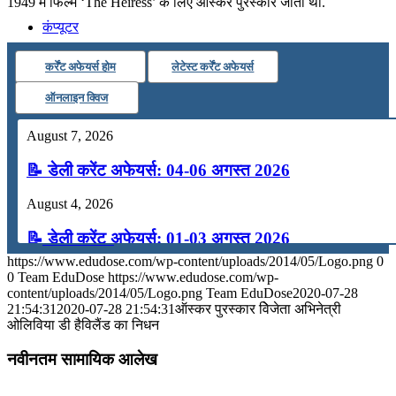
1949 में फिल्म ‘The Heiress’ के लिए ऑस्कर पुरस्कार जीता था.
कंप्यूटर
कर्रेंट अफेयर्स होम
लेटेस्ट कर्रेंट अफेयर्स
अंग्रेजी
ऑनलाइन क्विज
मॉक टेस्ट
August 7, 2026
📝 डेली करेंट अफेयर्स: 04-06 अगस्त 2026
टुडेज जीके
August 4, 2026
📝 डेली करेंट अफेयर्स: 01-03 अगस्त 2026
Menu
Menu
https://www.edudose.com/wp-content/uploads/2014/05/Logo.png
0
July 31, 2026
0
Team EduDose
https://www.edudose.com/wp-
content/uploads/2014/05/Logo.png
Team EduDose
2020-07-28
📝 डेली करेंट अफेयर्स: 28-31 जुलाई 2026
21:54:31
2020-07-28 21:54:31
ऑस्कर पुरस्कार विेजेता अभिनेत्री
ओलिविया डी हैविलैंड का निधन
July 28, 2026
नवीनतम सामायिक आलेख
📝 डेली करेंट अफेयर्स: 25-27 जुलाई 2026