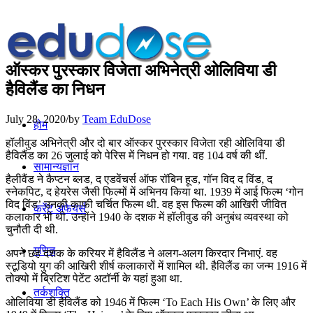
ऑस्कर पुरस्कार विेजेता अभिनेत्री ओलिविया डी
हैविलैंड का निधन
July 28, 2020
/
by
Team EduDose
होम
हॉलीवुड अभिनेत्री और दो बार ऑस्कर पुरस्कार विजेता रही ओलिविया डी
हैविलैंड का 26 जुलाई को पेरिस में निधन हो गया. वह 104 वर्ष की थीं.
सामान्यज्ञान
हैलीवैंड ने कैप्टन ब्लड, द एडवेंचर्स ऑफ रॉबिन हूड, गॉन विद द विंड, द
स्नेकपिट, द हेयरेस जैसी फिल्मों में अभिनय किया था. 1939 में आई फिल्म ‘गोन
विद विंड’ उनकी काफी चर्चित फिल्म थी. वह इस फिल्म की आखिरी जीवित
करेंट अफेयर्स
कलाकार भी थी. उन्होंने 1940 के दशक में हॉलीवुड की अनुबंध व्यवस्था को
चुनौती दी थी.
गणित
अपने छह दशक के करियर में हैविलैंड ने अलग-अलग किरदार निभाएं. वह
स्टूडियो युग की आखिरी शीर्ष कलाकारों में शामिल थी. हैविलैंड का जन्म 1916 में
तोक्यो में ब्रिटिश पेटेंट अटॉर्नी के यहां हुआ था.
तर्कशक्ति
ओलिविया डी हैविलैंड को 1946 में फिल्म ‘To Each His Own’ के लिए और