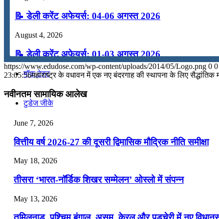
कंप्यूटर
📝 डेली करेंट अफेयर्स: 04-06 अगस्त 2026
August 4, 2026
अंग्रेजी
📝 डेली करेंट अफेयर्स: 01-03 अगस्त 2026
https://www.edudose.com/wp-content/uploads/2014/05/Logo.png
0
0
July 31, 2026
मॉक टेस्ट
23:05:56
महाराष्ट्र के वधावन में एक नए बंदरगाह की स्थापना के लिए सैद्धांतिक म
📝 डेली करेंट अफेयर्स: 28-31 जुलाई 2026
नवीनतम सामायिक आलेख
टुडेज जीके
July 28, 2026
June 7, 2026
📝 डेली करेंट अफेयर्स: 25-27 जुलाई 2026
Menu
Menu
वित्तीय वर्ष 2026-27 की दूसरी द्विमासिक मौद्रिक नीति समीक्षा
July 25, 2026
May 18, 2026
📝 डेली करेंट अफेयर्स: 22-24 जुलाई 2026
तीसरा ‘भारत-नॉर्डिक शिखर सम्मेलन’ ओस्लो में संपन्न
July 22, 2026
May 13, 2026
📝 डेली करेंट अफेयर्स: 19-21 जुलाई 2026
तमिलनाडु, पश्चिम बंगाल, असम, केरल और पुडुचेरी में नए विधा