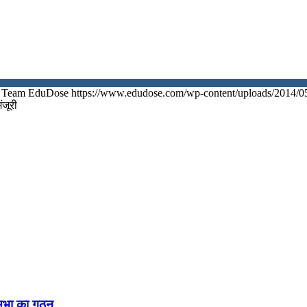
Team EduDose
https://www.edudose.com/wp-content/uploads/2014/0
ंजूरी
नसभा का गठन