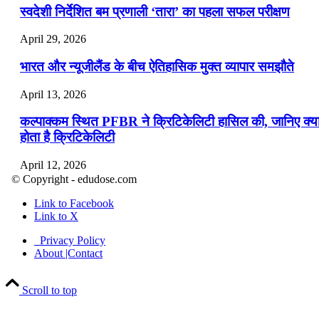
स्वदेशी निर्देशित बम प्रणाली ‘तारा’ का पहला सफल परीक्षण
April 29, 2026
भारत और न्यूजीलैंड के बीच ऐतिहासिक मुक्त व्यापार समझौते
April 13, 2026
कल्पाक्कम स्थित PFBR ने क्रिटिकेलिटी हासिल की, जानिए क्य
होता है क्रिटिकेलिटी
April 12, 2026
© Copyright - edudose.com
भारत का त्रि-चरणीय परमाणु कार्यक्रम
Link to Facebook
Link to X
April 9, 2026
Privacy Policy
नासा का आर्टेमिस-2 मिशन: मनुष्य एक बार फिर से चंद्रमा के कर
About |Contact
पहुंचा
Scroll to top
April 7, 2026
वित्तीय वर्ष 2026-27 की पहली द्विमासिक मौद्रिक नीति समीक्षा