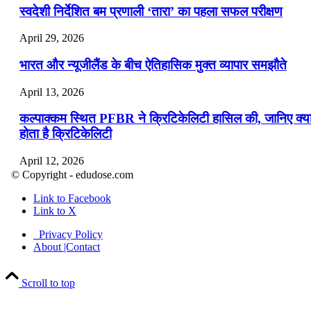
स्वदेशी निर्देशित बम प्रणाली ‘तारा’ का पहला सफल परीक्षण
April 29, 2026
भारत और न्यूजीलैंड के बीच ऐतिहासिक मुक्त व्यापार समझौते
April 13, 2026
कल्पाक्कम स्थित PFBR ने क्रिटिकेलिटी हासिल की, जानिए क्य
होता है क्रिटिकेलिटी
April 12, 2026
© Copyright - edudose.com
भारत का त्रि-चरणीय परमाणु कार्यक्रम
Link to Facebook
Link to X
April 9, 2026
Privacy Policy
नासा का आर्टेमिस-2 मिशन: मनुष्य एक बार फिर से चंद्रमा के कर
About |Contact
पहुंचा
Scroll to top
April 7, 2026
वित्तीय वर्ष 2026-27 की पहली द्विमासिक मौद्रिक नीति समीक्षा