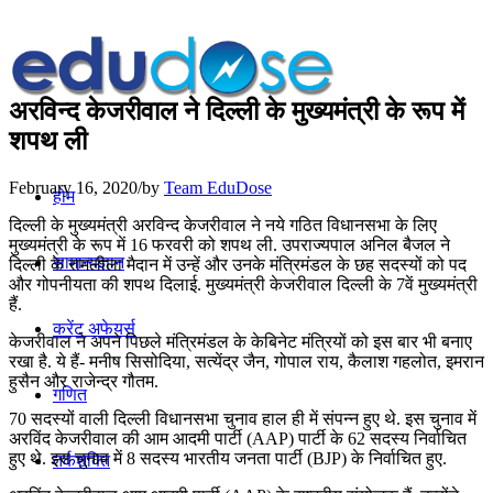
अरविन्‍द केजरीवाल ने दिल्‍ली के मुख्‍यमंत्री के रूप में
शपथ ली
February 16, 2020
/
by
Team EduDose
होम
दिल्ली के मुख्यमंत्री अरविन्‍द केजरीवाल ने नये गठित विधानसभा के लिए
मुख्‍यमंत्री के रूप में 16 फरवरी को शपथ ली. उपराज्‍यपाल अनिल बैजल ने
सामान्यज्ञान
दिल्‍ली के रामलीला मैदान में उन्‍हें और उनके मंत्रिमंडल के छह सदस्‍यों को पद
और गोपनीयता की शपथ दिलाई. मुख्यमंत्री केजरीवाल दिल्ली के 7वें मुख्यमंत्री
हैं.
करेंट अफेयर्स
केजरीवाल ने अपने पिछले मंत्रिमंडल के केबिनेट मंत्रियों को इस बार भी बनाए
रखा है. ये हैं- मनीष सिसोदिया, सत्‍येंद्र जैन, गोपाल राय, कैलाश गहलोत, इमरान
हुसैन और राजेन्‍द्र गौतम.
गणित
70 सदस्यों वाली दिल्‍ली विधानसभा चुनाव हाल ही में संपन्न हुए थे. इस चुनाव में
अरविंद केजरीवाल की आम आदमी पार्टी (AAP) पार्टी के 62 सदस्य निर्वाचित
हुए थे. इस चुनाव में 8 सदस्य भारतीय जनता पार्टी (BJP) के निर्वाचित हुए.
तर्कशक्ति