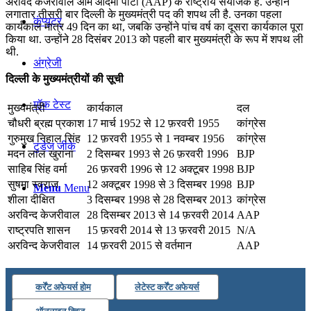
अरविंद केजरीवाल आम आदमी पार्टी (AAP) के राष्ट्रीय संयोजक हैं. उन्होंने
लगातार तीसरी बार दिल्ली के मुख्यमंत्री पद की शपथ ली है. उनका पहला
कंप्यूटर
कार्यकाल मात्र 49 दिन का था, जबकि उन्होंने पांच वर्ष का दूसरा कार्यकाल पूरा
किया था. उन्होंने 28 दिसंबर 2013 को पहली बार मुख्‍यमंत्री के रूप में शपथ ली
थी.
अंग्रेजी
दिल्‍ली के मुख्‍यमंत्रीयों की सूची
मॉक टेस्ट
मुख्यमंत्री
कार्यकाल
दल
चौधरी ब्रह्म प्रकाश
17 मार्च 1952 से 12 फ़रवरी 1955
कांग्रेस
गुरुमुख निहाल सिंह
12 फ़रवरी 1955 से 1 नवम्बर 1956
कांग्रेस
टुडेज जीके
मदन लाल खुराना
2 दिसम्बर 1993 से 26 फ़रवरी 1996
BJP
साहिब सिंह वर्मा
26 फ़रवरी 1996 से 12 अक्टूबर 1998
BJP
सुषमा स्वराज
12 अक्टूबर 1998 से 3 दिसम्बर 1998
BJP
Menu
Menu
शीला दीक्षित
3 दिसम्बर 1998 से 28 दिसम्बर 2013
कांग्रेस
अरविन्द केजरीवाल
28 दिसम्बर 2013 से 14 फ़रवरी 2014
AAP
राष्ट्रपति शासन
15 फ़रवरी 2014 से 13 फ़रवरी 2015
N/A
अरविन्द केजरीवाल
14 फ़रवरी 2015 से वर्तमान
AAP
कर्रेंट अफेयर्स होम
लेटेस्ट कर्रेंट अफेयर्स