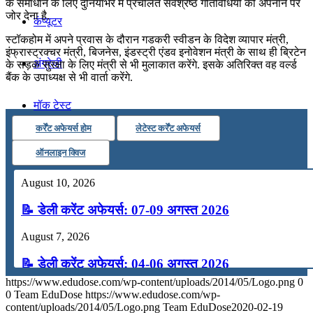
के समाधान के लिए दुनियाभर में प्रचलित सर्वश्रेष्ठ गतिविधियों को अपनाने पर
जोर देना है.
कंप्यूटर
स्टॉकहोम में अपने प्रवास के दौरान गडकरी स्वीडन के विदेश व्यापार मंत्री,
इंफ्रास्ट्रक्चर मंत्री, बिजनेस, इंडस्ट्री एंडव इनोवेशन मंत्री के साथ ही ब्रिटेन
अंग्रेजी
के सड़क सुरक्षा के लिए मंत्री से भी मुलाकात करेंगे. इसके अतिरिक्त वह वर्ल्ड
बैंक के उपाध्यक्ष से भी वार्ता करेंगे.
मॉक टेस्ट
कर्रेंट अफेयर्स होम
लेटेस्ट कर्रेंट अफेयर्स
टुडेज जीके
ऑनलाइन क्विज
August 10, 2026
Menu
Menu
📝 डेली करेंट अफेयर्स: 07-09 अगस्त 2026
August 7, 2026
📝 डेली करेंट अफेयर्स: 04-06 अगस्त 2026
https://www.edudose.com/wp-content/uploads/2014/05/Logo.png
0
August 4, 2026
0
Team EduDose
https://www.edudose.com/wp-
content/uploads/2014/05/Logo.png
Team EduDose
2020-02-19