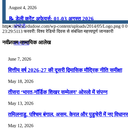
August 4, 2026
कंप्यूटर
📝 डेली करेंट अफेयर्स: 01-03 अगस्त 2026
अंग्रेजी
https://www.edudose.com/wp-content/uploads/2014/05/Logo.png
0
0
July 31, 2026
23:29:51
13 फरवरी: विश्व रेडियो दिवस से संबंधित महत्त्वपूर्ण जानकारी
📝 डेली करेंट अफेयर्स: 28-31 जुलाई 2026
नवीनतम सामायिक आलेख
मॉक टेस्ट
July 28, 2026
June 7, 2026
टुडेज जीके
📝 डेली करेंट अफेयर्स: 25-27 जुलाई 2026
वित्तीय वर्ष 2026-27 की दूसरी द्विमासिक मौद्रिक नीति समीक्षा
July 25, 2026
Menu
Menu
May 18, 2026
📝 डेली करेंट अफेयर्स: 22-24 जुलाई 2026
तीसरा ‘भारत-नॉर्डिक शिखर सम्मेलन’ ओस्लो में संपन्न
July 22, 2026
May 13, 2026
📝 डेली करेंट अफेयर्स: 19-21 जुलाई 2026
तमिलनाडु, पश्चिम बंगाल, असम, केरल और पुडुचेरी में नए विधा
July 19, 2026
May 12, 2026