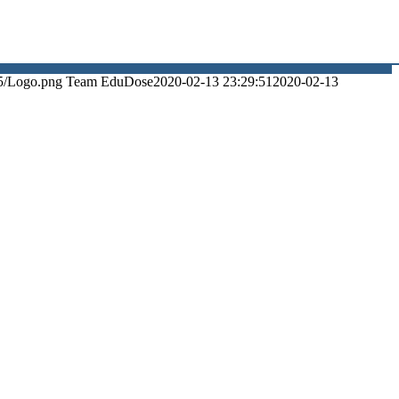
5/Logo.png
Team EduDose
2020-02-13 23:29:51
2020-02-13