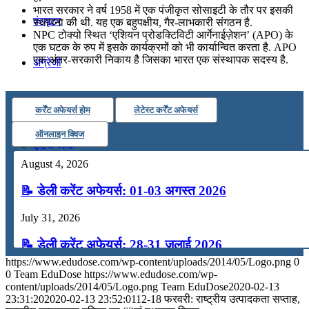
भारत सरकार ने वर्ष 1958 में एक पंजीकृत सोसाइटी के तौर पर इसकी
कंप्यूटर
स्‍थापना की थी. यह एक बहुपक्षीय, गैर-लाभकारी संगठन है.
NPC टोक्यो स्थित ‘एशियन प्रोडक्‍टिविटी आर्गेनाईज़ेशन’ (APO) के
एक घटक के रुप में इसके कार्यक्रमों को भी कार्यान्‍वित करता है. APO
एक अंतर-सरकारी निकाय है जिसका भारत एक संस्‍थापक सदस्‍य है.
अंग्रेजी
मॉक टेस्ट
कर्रेंट अफेयर्स होम
लेटेस्ट कर्रेंट अफेयर्स
ऑनलाइन क्विज
टुडेज जीके
August 4, 2026
Menu
Menu
📝 डेली करेंट अफेयर्स: 01-03 अगस्त 2026
July 31, 2026
📝 डेली करेंट अफेयर्स: 28-31 जुलाई 2026
https://www.edudose.com/wp-content/uploads/2014/05/Logo.png
0
July 28, 2026
0
Team EduDose
https://www.edudose.com/wp-
content/uploads/2014/05/Logo.png
Team EduDose
2020-02-13
📝 डेली करेंट अफेयर्स: 25-27 जुलाई 2026
23:31:20
2020-02-13 23:52:01
12-18 फरवरी: राष्ट्रीय उत्पादकता सप्ताह,