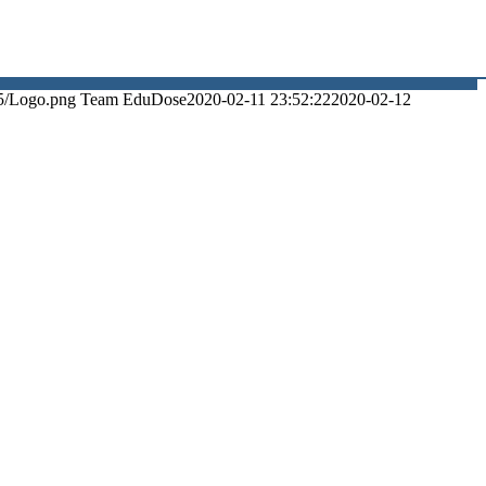
5/Logo.png
Team EduDose
2020-02-11 23:52:22
2020-02-12