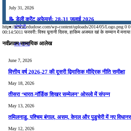
July 31, 2026
कंप्यूटर
📝 डेली करेंट अफेयर्स: 28-31 जुलाई 2026
अंग्रेजी
https://www.edudose.com/wp-content/uploads/2014/05/Logo.png
0
0
July 28, 2026
00:14:50
11 फरवरी: विश्‍व यूनानी दिवस, हाकिम अजमल खां के सम्‍मान में मनाया
📝 डेली करेंट अफेयर्स: 25-27 जुलाई 2026
नवीनतम सामायिक आलेख
मॉक टेस्ट
July 25, 2026
June 7, 2026
टुडेज जीके
📝 डेली करेंट अफेयर्स: 22-24 जुलाई 2026
वित्तीय वर्ष 2026-27 की दूसरी द्विमासिक मौद्रिक नीति समीक्षा
July 22, 2026
Menu
Menu
May 18, 2026
📝 डेली करेंट अफेयर्स: 19-21 जुलाई 2026
तीसरा ‘भारत-नॉर्डिक शिखर सम्मेलन’ ओस्लो में संपन्न
July 19, 2026
May 13, 2026
📝 डेली करेंट अफेयर्स: 16-18 जुलाई 2026
तमिलनाडु, पश्चिम बंगाल, असम, केरल और पुडुचेरी में नए विधा
July 16, 2026
May 12, 2026