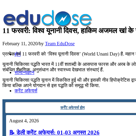
11 फरवरी: विश्‍व यूनानी दिवस, हाकिम अजमल खां के सम
February 11, 2020
/
by
Team EduDose
प्रत्येक वर्ष 11 फरवरी को ‘विश्‍व यूनानी दिवस’ (World Unani Day) है. महान
होम
यूनानी चिकित्सा पद्धति भारत में 11वीं शताब्दी के आसपास फारस और अरब के लोगों द्
संबंधित शैक्षणिक, अनुसंधान और स्वास्थ्य देखभाल संस्थाएं हैं.
सामान्यज्ञान
यूनानी चिकित्सा पद्धति यूनान में विकसित हुई थी और इसकी नीव हिपोक्रेटिस द्वार
किया बल्कि अपने योगदान से इस पद्धति को समृद्ध भी किया.
करेंट अफेयर्स
कर्रेंट अफेयर्स होम
गणित
August 4, 2026
तर्कशक्ति
📝 डेली करेंट अफेयर्स: 01-03 अगस्त 2026