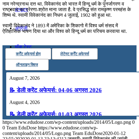
नाम नरेन्द्रनाथ दत्त था. विवेकानंद को भारत में हिन्दू धर्म के पुनर्जागरण व
कंप्यूटर
राष्ट्रवाद का प्रेरणा-श्रोत माना जाता है. वे प्रसिद्ध संत रामकृष्ण परमहंस के
शिष्य थे. स्वामी विवेकानंद का निधन 4 जुलाई, 1902 को हुआ था.
स्वामी विवेकानंद ने 1893 में अमेरिका के शिकागो में विश्व धर्म संसद में
अंग्रेजी
ऐतिहासिक भाषण दिया था और विश्व को हिन्दू धर्म का परिचय करवाया था.
मॉक टेस्ट
कर्रेंट अफेयर्स होम
लेटेस्ट कर्रेंट अफेयर्स
ऑनलाइन क्विज
टुडेज जीके
August 7, 2026
Menu
Menu
📝 डेली करेंट अफेयर्स: 04-06 अगस्त 2026
August 4, 2026
📝 डेली करेंट अफेयर्स: 01-03 अगस्त 2026
https://www.edudose.com/wp-content/uploads/2014/05/Logo.png
0
July 31, 2026
0
Team EduDose
https://www.edudose.com/wp-
content/uploads/2014/05/Logo.png
Team EduDose
2020-01-12
📝 डेली करेंट अफेयर्स: 28-31 जुलाई 2026
23:55:29
2020-01-13 23:13:42
12 जनवरी: स्वामी विवेकानंद की जयंती,