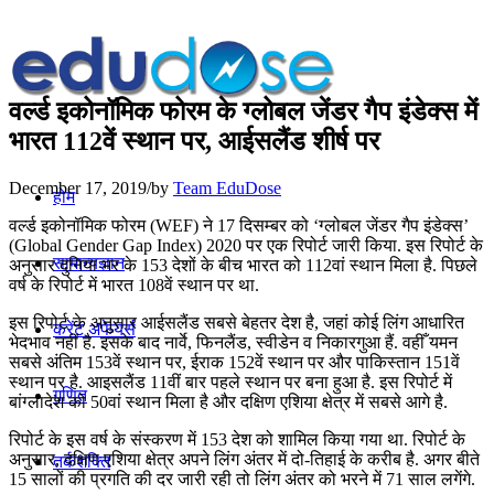
वर्ल्ड इकोनॉमिक फोरम के ग्लोबल जेंडर गैप इंडेक्स में
भारत 112वें स्थान पर, आईसलैंड शीर्ष पर
December 17, 2019
/
by
Team EduDose
होम
वर्ल्ड इकोनॉमिक फोरम (WEF) ने 17 दिसम्बर को ‘ग्लोबल जेंडर गैप इंडेक्स’
(Global Gender Gap Index) 2020 पर एक रिपोर्ट जारी किया. इस रिपोर्ट के
सामान्यज्ञान
अनुसार दुनिया भर के 153 देशों के बीच भारत को 112वां स्थान मिला है. पिछले
वर्ष के रिपोर्ट में भारत 108वें स्थान पर था.
इस रिपोर्ट के अनुसार आईसलैंड सबसे बेहतर देश है, जहां कोई लिंग आधारित
करेंट अफेयर्स
भेदभाव नहीं है. इसके बाद नार्वे, फिनलैंड, स्वीडेन व निकारगुआ हैं. वहीँ यमन
सबसे अंतिम 153वें स्थान पर, ईराक 152वें स्थान पर और पाकिस्तान 151वें
स्थान पर है. आइसलैंड 11वीं बार पहले स्थान पर बना हुआ है. इस रिपोर्ट में
गणित
बांग्लादेश को 50वां स्थान मिला है और दक्षिण एशिया क्षेत्र में सबसे आगे है.
रिपोर्ट के इस वर्ष के संस्करण में 153 देश को शामिल किया गया था. रिपोर्ट के
अनुसार, दक्षिण एशिया क्षेत्र अपने लिंग अंतर में दो-तिहाई के करीब है. अगर बीते
तर्कशक्ति
15 सालों की प्रगति की दर जारी रही तो लिंग अंतर को भरने में 71 साल लगेंगे.