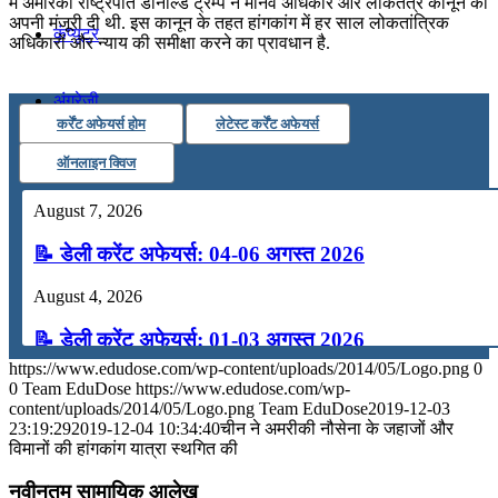
में अमरिकी राष्ट्रपति डोनाल्ड ट्रम्प ने मानव अधिकार और लोकतंत्र कानून को
अपनी मंजूरी दी थी. इस कानून के तहत हांगकांग में हर साल लोकतांत्रिक
कंप्यूटर
अधिकारों और न्याय की समीक्षा करने का प्रावधान है.
अंग्रेजी
कर्रेंट अफेयर्स होम
लेटेस्ट कर्रेंट अफेयर्स
ऑनलाइन क्विज
मॉक टेस्ट
August 7, 2026
टुडेज जीके
📝 डेली करेंट अफेयर्स: 04-06 अगस्त 2026
August 4, 2026
Menu
Menu
📝 डेली करेंट अफेयर्स: 01-03 अगस्त 2026
https://www.edudose.com/wp-content/uploads/2014/05/Logo.png
0
July 31, 2026
0
Team EduDose
https://www.edudose.com/wp-
content/uploads/2014/05/Logo.png
Team EduDose
2019-12-03
📝 डेली करेंट अफेयर्स: 28-31 जुलाई 2026
23:19:29
2019-12-04 10:34:40
चीन ने अमरीकी नौसेना के जहाजों और
विमानों की हांगकांग यात्रा स्‍थगित की
July 28, 2026
नवीनतम सामायिक आलेख