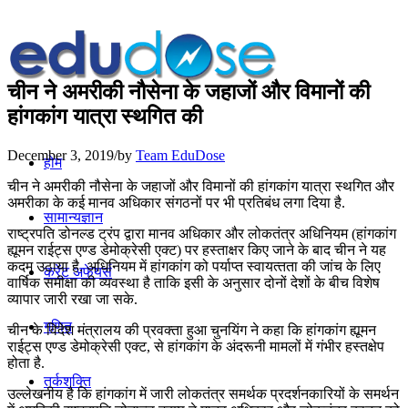
चीन ने अमरीकी नौसेना के जहाजों और विमानों की
हांगकांग यात्रा स्‍थगित की
December 3, 2019
/
by
Team EduDose
होम
चीन ने अमरीकी नौसेना के जहाजों और विमानों की हांगकांग यात्रा स्‍थगित और
अमरीका के कई मानव अधिकार संगठनों पर भी प्रतिबंध लगा दिया है.
सामान्यज्ञान
राष्‍ट्रपति डोनल्‍ड ट्रंप द्वारा मानव अधिकार और लोकतंत्र अधिनियम (हांगकांग
ह्यूमन राईट्स एण्‍ड डेमोक्रेसी एक्‍ट) पर हस्‍ताक्षर किए जाने के बाद चीन ने यह
कदम उठाया है. अधिनियम में हांगकांग को पर्याप्‍त स्‍वायत्‍तता की जांच के लिए
करेंट अफेयर्स
वार्षिक समीक्षा की व्‍यवस्‍था है ताकि इसी के अनुसार दोनों देशों के बीच विशेष
व्‍यापार जारी रखा जा सके.
गणित
चीन के विदेश मंत्रालय की प्रवक्‍ता हुआ चुनयिंग ने कहा कि हांगकांग ह्यूमन
राईट्स एण्‍ड डेमोक्रेसी एक्‍ट, से हांगकांग के अंदरूनी मामलों में गंभीर हस्‍तक्षेप
होता है.
तर्कशक्ति
उल्लेखनीय है कि हांगकांग में जारी लोकतंत्र समर्थक प्रदर्शनकारियों के समर्थन