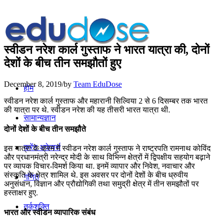
स्‍वीडन नरेश कार्ल गुस्‍ताफ ने भारत यात्रा की, दोनों
देशों के बीच तीन समझौतों हुए
December 8, 2019
/
by
Team EduDose
होम
स्‍वीडन नरेश कार्ल गुस्‍ताफ और महारानी सिल्विया 2 से 6 दिसम्बर तक भारत
की यात्रा पर थे. स्‍वीडन नरेश की यह तीसरी भारत यात्रा थी.
सामान्यज्ञान
दोनों देशों के बीच तीन समझौते
करेंट अफेयर्स
इस यात्रा के क्रम में स्‍वीडन नरेश कार्ल गुस्‍ताफ ने राष्‍ट्रपति रामनाथ कोविंद
और प्रधानमंत्री नरेन्‍द्र मोदी के साथ विभिन्‍न क्षेत्रों में द्विपक्षीय सहयोग बढ़ाने
पर व्‍यापक विचार-विमर्श किया था. इनमें व्‍यापार और निवेश, नवाचार और
संस्‍कृति के क्षेत्र शामिल थे. इस अवसर पर दोनों देशों के बीच ध्रुवीय
गणित
अनुसंधान, विज्ञान और प्रौद्योगिकी तथा समुद्री क्षेत्र में तीन समझौतों पर
हस्‍ताक्षर हुए.
तर्कशक्ति
भारत और स्‍वीडन व्यापारिक संबंध