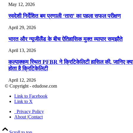
May 12, 2026
स्वदेशी निर्देशित बम प्रणाली ‘तारा’ का पहला सफल परीक्षण
April 29, 2026
भारत और न्यूजीलैंड के बीच ऐतिहासिक मुक्त व्यापार समझौते
April 13, 2026
कल्पाक्कम स्थित PFBR ने क्रिटिकेलिटी हासिल की, जानिए क्य
होता है क्रिटिकेलिटी
April 12, 2026
© Copyright - edudose.com
भारत का त्रि-चरणीय परमाणु कार्यक्रम
Link to Facebook
Link to X
April 9, 2026
Privacy Policy
नासा का आर्टेमिस-2 मिशन: मनुष्य एक बार फिर से चंद्रमा के कर
About |Contact
पहुंचा
Scroll to top
April 7, 2026