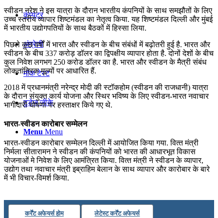
स्‍वीडन नरेश ने इस यात्रा के दौरान भारतीय कंपनियों के साथ समझौतों के लिए
कंप्यूटर
उच्‍च स्‍तरीय व्‍यापार शिष्‍टमंडल का नेतृत्‍व किया. यह शिष्‍टमंडल दिल्‍ली और मुंबई
में भारतीय उद्योगपतियों के साथ बैठकों में हिस्‍सा लिया.
अंग्रेजी
पिछले कुछ वर्षों में भारत और स्‍वीडन के बीच संबंधों में बढ़ोतरी हुई है. भारत और
स्‍वीडन के बीच 337 करोड़ डॉलर का द्विपक्षीय व्‍यापार होता है. दोनों देशों के बीच
कुल निवेश लगभग 250 करोड डॉलर का है. भारत और स्‍वीडन के मैत्री संबंध
लोकतांत्रिक मूल्‍यों पर आधारित हैं.
मॉक टेस्ट
2018 में प्रधानमंत्री नरेन्द्र मोदी की स्‍टॉकहोम (स्‍वीडन की राजधानी) यात्रा
के दौरान संयुक्‍त कार्य योजना और स्थिर भविष्य के लिए स्‍वीडन-भारत नवाचार
टुडेज जीके
भागीदारी घोषणा पर हस्‍ताक्षर किये गए थे.
भारत-स्‍वीडन कारोबार सम्‍मेलन
Menu
Menu
भारत-स्‍वीडन कारोबार सम्‍मेलन दिल्‍ली में आयोजित किया गया. वित्‍त मंत्री
निर्मला सीतारामन ने स्‍वीडन की कंपनियों को भारत की आधारभूत विकास
योजनाओं मे निवेश के लिए आमंत्रित किया. वित्‍त मंत्री ने स्‍वीडन के व्‍यापार,
उद्योग तथा नवाचार मंत्री इब्राहिम बेलान के साथ व्‍यापार और कारोबार के बारे
में भी विचार-विमर्श किया.
कर्रेंट अफेयर्स होम
लेटेस्ट कर्रेंट अफेयर्स