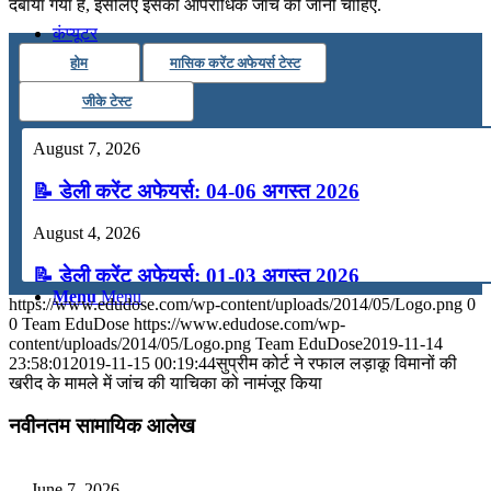
दबाया गया है, इसलिए इसकी आपराधिक जांच की जानी चाहिए.
कंप्यूटर
होम
मासिक करेंट अफेयर्स टेस्ट
अंग्रेजी
जीके टेस्ट
August 7, 2026
मॉक टेस्ट
📝 डेली करेंट अफेयर्स: 04-06 अगस्त 2026
टुडेज जीके
August 4, 2026
📝 डेली करेंट अफेयर्स: 01-03 अगस्त 2026
Menu
Menu
https://www.edudose.com/wp-content/uploads/2014/05/Logo.png
0
July 31, 2026
0
Team EduDose
https://www.edudose.com/wp-
content/uploads/2014/05/Logo.png
Team EduDose
2019-11-14
📝 डेली करेंट अफेयर्स: 28-31 जुलाई 2026
23:58:01
2019-11-15 00:19:44
सुप्रीम कोर्ट ने रफाल लड़ाकू विमानों की
खरीद के मामले में जांच की याचिका को नामंजूर किया
July 28, 2026
नवीनतम सामायिक आलेख
📝 डेली करेंट अफेयर्स: 25-27 जुलाई 2026
July 25, 2026
June 7, 2026