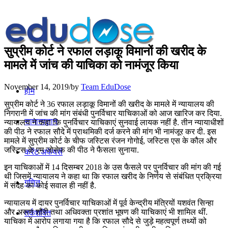
सुप्रीम कोर्ट ने रफाल लड़ाकू विमानों की खरीद के
मामले में जांच की याचिका को नामंजूर किया
November 14, 2019
/
by
Team EduDose
होम
सुप्रीम कोर्ट ने 36 रफाल लड़ाकू विमानों की खरीद के मामले में न्‍यायालय की
निगरानी में जांच की मांग संबंधी पुनर्विचार याचिकाओं को आज खारिज कर दिया.
सामान्यज्ञान
न्‍यायालय ने कहा कि पुनर्विचार याचिकाएं सुनवाई लायक नहीं है. तीन न्‍यायाधीशों
की पीठ ने रफाल सौदे में प्राथमिकी दर्ज करने की मांग भी नामंजूर कर दी. इस
मामले में सुप्रीम कोर्ट के चीफ जस्टिस रंजन गोगोई, जस्टिस एस के कौल और
जस्टिस के एम जोसेफ की पीठ ने फैसला सुनाया.
करेंट अफेयर्स
इन याचिकाओं में 14 दिसम्‍बर 2018 के उस फैसले पर पुनर्विचार की मांग की गई
थी जिसमें न्‍यायालय ने कहा था कि रफाल खरीद के निर्णय से संबंधित प्रक्रिया
गणित
में संदेह का कोई सवाल ही नहीं है.
न्‍यायालय में दायर पुनर्विचार याचिकाओं में पूर्व केन्‍द्रीय मंत्रियों यशवंत सिन्‍हा
और अरूण शौरी तथा अधिवक्‍ता प्रशांत भूषण की याचिकाएं भी शामिल थीं.
तर्कशक्ति
याचिका में आरोप लगाया गया है कि रफाल सौदे से जुड़े महत्‍वपूर्ण तथ्‍यों को