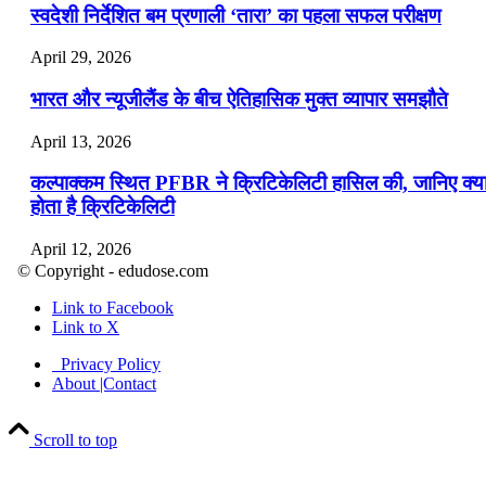
स्वदेशी निर्देशित बम प्रणाली ‘तारा’ का पहला सफल परीक्षण
April 29, 2026
भारत और न्यूजीलैंड के बीच ऐतिहासिक मुक्त व्यापार समझौते
April 13, 2026
कल्पाक्कम स्थित PFBR ने क्रिटिकेलिटी हासिल की, जानिए क्य
होता है क्रिटिकेलिटी
April 12, 2026
© Copyright - edudose.com
भारत का त्रि-चरणीय परमाणु कार्यक्रम
Link to Facebook
Link to X
April 9, 2026
Privacy Policy
नासा का आर्टेमिस-2 मिशन: मनुष्य एक बार फिर से चंद्रमा के कर
About |Contact
पहुंचा
Scroll to top
April 7, 2026
वित्तीय वर्ष 2026-27 की पहली द्विमासिक मौद्रिक नीति समीक्षा