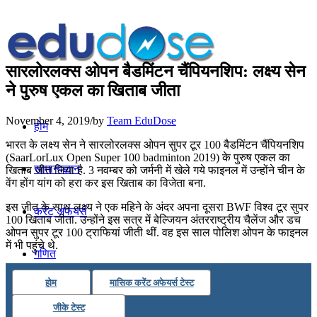
सारलोरलक्स ओपन बैडमिंटन चैंपियनशिप: लक्ष्‍य सेन
ने पुरुष एकल का खिताब जीता
November 4, 2019
/
by
Team EduDose
होम
भारत के लक्ष्‍य सेन ने सारलोरलक्स ओपन सुपर टूर 100 बैडमिंटन चैंपियनशिप
(SaarLorLux Open Super 100 badminton 2019) के पुरुष एकल का
सामान्यज्ञान
खिताब जीत लिया है. 3 नवम्बर को जर्मनी में खेले गये फाइनल में उन्‍होंने चीन के
वेंग होंग यांग को हरा कर इस खिताब का विजेता बना.
इस जीत के साथ लक्ष्य ने एक महिने के अंदर अपना दूसरा BWF विश्व टूर सुपर
करेंट अफेयर्स
100 खिताब जीता. उन्होंने इस सत्र में बेल्जियन अंतरराष्ट्रीय चैलेंज और डच
ओपन सुपर टूर 100 ट्राफियां जीती थीं. वह इस साल पोलिश ओपन के फाइनल
में भी पहुंचे थे.
गणित
होम
मासिक करेंट अफेयर्स टेस्ट
तर्कशक्ति
जीके टेस्ट