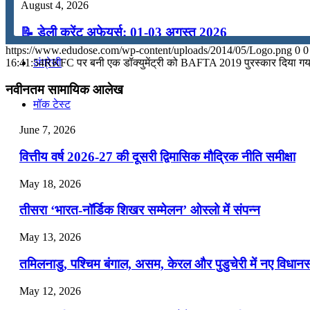
August 4, 2026
कंप्यूटर
📝 डेली करेंट अफेयर्स: 01-03 अगस्त 2026
https://www.edudose.com/wp-content/uploads/2014/05/Logo.png
0
0
July 31, 2026
16:41:54
RKFC पर बनी एक डॉक्युमेंट्री को BAFTA 2019 पुरस्कार दिया गय
अंग्रेजी
📝 डेली करेंट अफेयर्स: 28-31 जुलाई 2026
नवीनतम सामायिक आलेख
मॉक टेस्ट
July 28, 2026
June 7, 2026
📝 डेली करेंट अफेयर्स: 25-27 जुलाई 2026
टुडेज जीके
वित्तीय वर्ष 2026-27 की दूसरी द्विमासिक मौद्रिक नीति समीक्षा
July 25, 2026
May 18, 2026
Menu
Menu
📝 डेली करेंट अफेयर्स: 22-24 जुलाई 2026
तीसरा ‘भारत-नॉर्डिक शिखर सम्मेलन’ ओस्लो में संपन्न
July 22, 2026
May 13, 2026
📝 डेली करेंट अफेयर्स: 19-21 जुलाई 2026
तमिलनाडु, पश्चिम बंगाल, असम, केरल और पुडुचेरी में नए विधा
July 19, 2026
May 12, 2026
📝 डेली करेंट अफेयर्स: 16-18 जुलाई 2026