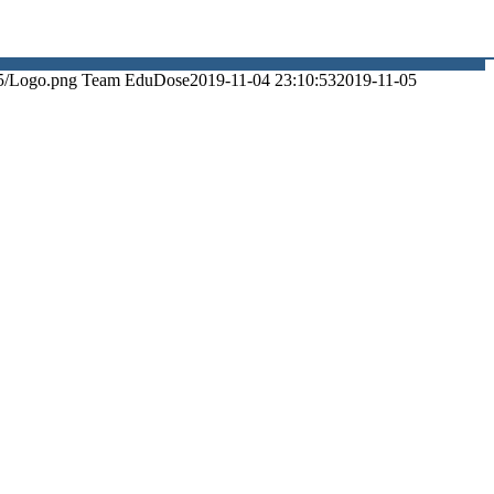
5/Logo.png
Team EduDose
2019-11-04 23:10:53
2019-11-05