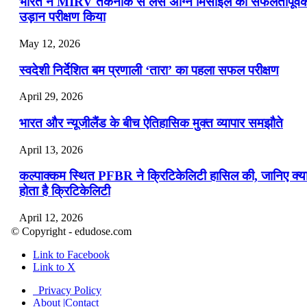
भारत ने MIRV तकनीक से लैस अग्नि मिसाइल का सफलतापूर्व
उड़ान परीक्षण किया
May 12, 2026
स्वदेशी निर्देशित बम प्रणाली ‘तारा’ का पहला सफल परीक्षण
April 29, 2026
भारत और न्यूजीलैंड के बीच ऐतिहासिक मुक्त व्यापार समझौते
April 13, 2026
कल्पाक्कम स्थित PFBR ने क्रिटिकेलिटी हासिल की, जानिए क्य
होता है क्रिटिकेलिटी
April 12, 2026
© Copyright - edudose.com
भारत का त्रि-चरणीय परमाणु कार्यक्रम
Link to Facebook
Link to X
April 9, 2026
Privacy Policy
नासा का आर्टेमिस-2 मिशन: मनुष्य एक बार फिर से चंद्रमा के कर
About |Contact