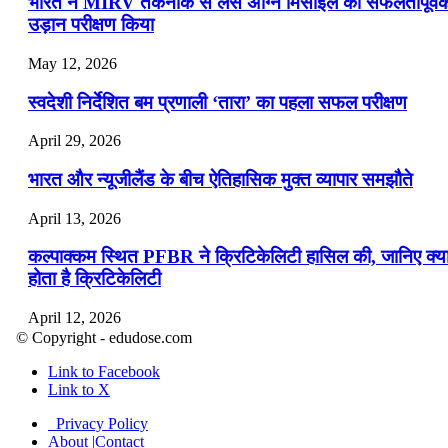
भारत ने MIRV तकनीक से लैस अग्नि मिसाइल का सफलतापूर्व
उड़ान परीक्षण किया
May 12, 2026
स्वदेशी निर्देशित बम प्रणाली ‘तारा’ का पहला सफल परीक्षण
April 29, 2026
भारत और न्यूजीलैंड के बीच ऐतिहासिक मुक्त व्यापार समझौते
April 13, 2026
कल्पाक्कम स्थित PFBR ने क्रिटिकेलिटी हासिल की, जानिए क्य
होता है क्रिटिकेलिटी
April 12, 2026
© Copyright - edudose.com
भारत का त्रि-चरणीय परमाणु कार्यक्रम
Link to Facebook
Link to X
April 9, 2026
Privacy Policy
नासा का आर्टेमिस-2 मिशन: मनुष्य एक बार फिर से चंद्रमा के कर
About |Contact