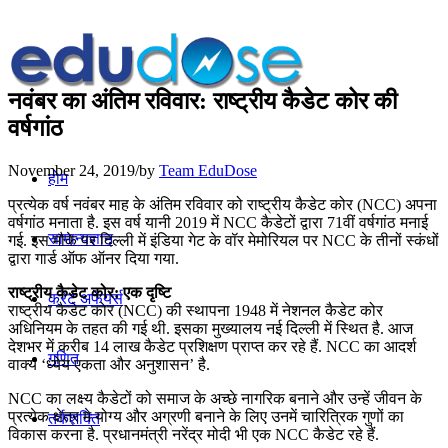
नवंबर का अंतिम रविवार: राष्ट्रीय कैडेट कोर की
वर्षगांठ
November 24, 2019
/
by
Team EduDose
होम
प्रत्येक वर्ष नवंबर माह के अंतिम रविवार को राष्ट्रीय कैडेट कोर (NCC) अपना
वर्षगांठ मनाता है. इस वर्ष यानी 2019 में NCC कैडेटों द्वारा 71वीं वर्षगांठ मनाई
सामान्यज्ञान
गई. इस मौके पर दिल्ली में इंडिया गेट के वॉर मेमोरियल पर NCC के तीनों स्कंधों
द्वारा गार्ड ऑफ ऑनर दिया गया.
राष्ट्रीय कैडेट कोर: एक दृष्टि
करेंट अफेयर्स
राष्ट्रीय कैडेट कोर (NCC) की स्थापना 1948 में नेशनल कैडेट कोर
अधिनियम के तहत की गई थी. इसका मुख्यालय नई दिल्ली में स्थित है. आज
देशभर में करीब 14 लाख कैडेट प्रशिक्षण प्राप्त कर रहे हैं. NCC का आदर्श
गणित
वाक्य ‘ध्येय एकता और अनुशासन’ है.
NCC का लक्ष्य कैडेटों को समाज के अच्छे नागरिक बनाने और उन्हें जीवन के
प्रत्येक क्षेत्र मे योग्य और अग्रणी बनाने के लिए उनमें चारित्रिक गुणों का
तर्कशक्ति
विकास करना है. प्रधानमंत्री नरेंद्र मोदी भी एक NCC कैडेट रहे हैं.