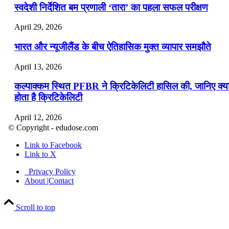
स्वदेशी निर्देशित बम प्रणाली ‘तारा’ का पहला सफल परीक्षण
April 29, 2026
भारत और न्यूजीलैंड के बीच ऐतिहासिक मुक्त व्यापार समझौते
April 13, 2026
कल्पाक्कम स्थित PFBR ने क्रिटिकेलिटी हासिल की, जानिए क्य
होता है क्रिटिकेलिटी
April 12, 2026
© Copyright - edudose.com
भारत का त्रि-चरणीय परमाणु कार्यक्रम
Link to Facebook
Link to X
April 9, 2026
Privacy Policy
नासा का आर्टेमिस-2 मिशन: मनुष्य एक बार फिर से चंद्रमा के कर
About |Contact
पहुंचा
Scroll to top
April 7, 2026
वित्तीय वर्ष 2026-27 की पहली द्विमासिक मौद्रिक नीति समीक्षा