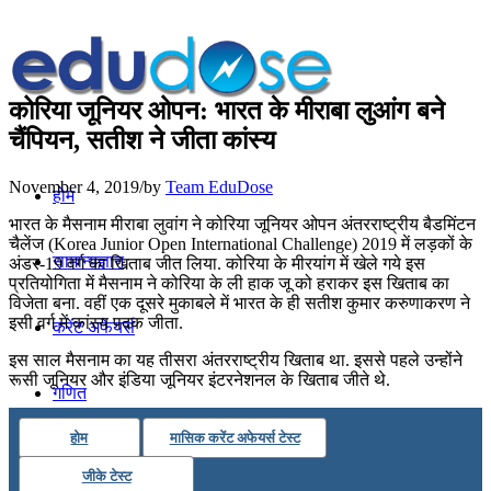
कोरिया जूनियर ओपन: भारत के मीराबा लुआंग बने
चैंपियन, सतीश ने जीता कांस्य
November 4, 2019
/
by
Team EduDose
होम
भारत के मैसनाम मीराबा लुवांग ने कोरिया जूनियर ओपन अंतरराष्ट्रीय बैडमिंटन
चैलेंज (Korea Junior Open International Challenge) 2019 में लड़कों के
सामान्यज्ञान
अंडर-19 वर्ग का खिताब जीत लिया. कोरिया के मीरयांग में खेले गये इस
प्रतियोगिता में मैसनाम ने कोरिया के ली हाक जू को हराकर इस खिताब का
विजेता बना. वहीं एक दूसरे मुकाबले में भारत के ही सतीश कुमार करुणाकरण ने
इसी वर्ग में कांस्य पदक जीता.
करेंट अफेयर्स
इस साल मैसनाम का यह तीसरा अंतरराष्ट्रीय खिताब था. इससे पहले उन्होंने
रूसी जूनियर और इंडिया जूनियर इंटरनेशनल के खिताब जीते थे.
गणित
होम
मासिक करेंट अफेयर्स टेस्ट
तर्कशक्ति
जीके टेस्ट