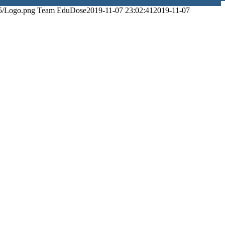
5/Logo.png
Team EduDose
2019-11-07 23:02:41
2019-11-07