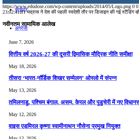
https://www.edudose.com/wp-content/uploads/2014/05/Logo.png
0
0
कंप्यूटर
July 31, 2026
23:02:41
IIT मद्रास ने देश की पहली स्वदेशी तौर पर डिजाइन की गई स्टैंडिंग 
📝 डेली करेंट अफेयर्स: 28-31 जुलाई 2026
नवीनतम सामायिक आलेख
अंग्रेजी
July 28, 2026
June 7, 2026
📝 डेली करेंट अफेयर्स: 25-27 जुलाई 2026
मॉक टेस्ट
वित्तीय वर्ष 2026-27 की दूसरी द्विमासिक मौद्रिक नीति समीक्षा
July 25, 2026
टुडेज जीके
May 18, 2026
📝 डेली करेंट अफेयर्स: 22-24 जुलाई 2026
तीसरा ‘भारत-नॉर्डिक शिखर सम्मेलन’ ओस्लो में संपन्न
July 22, 2026
Menu
Menu
May 13, 2026
📝 डेली करेंट अफेयर्स: 19-21 जुलाई 2026
तमिलनाडु, पश्चिम बंगाल, असम, केरल और पुडुचेरी में नए विधा
July 19, 2026
May 12, 2026
📝 डेली करेंट अफेयर्स: 16-18 जुलाई 2026
वाइस एडमिरल कृष्णा स्वामीनाथन नौसेना प्रमुख नियुक्त
May 12, 2026