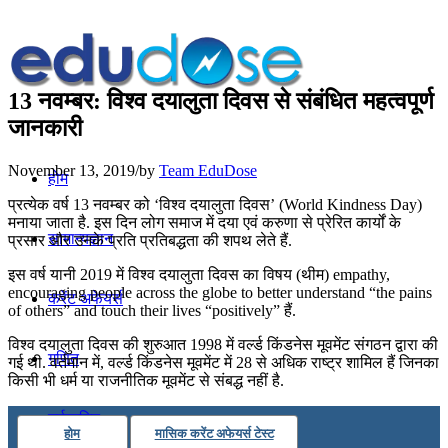
13 नवम्बर: विश्व दयालुता दिवस से संबंधित महत्वपूर्ण
जानकारी
November 13, 2019
/
by
Team EduDose
होम
प्रत्येक वर्ष 13 नवम्बर को ‘विश्व दयालुता दिवस’ (World Kindness Day)
मनाया जाता है. इस दिन लोग समाज में दया एवं करुणा से प्रेरित कार्यों के
सामान्यज्ञान
प्रसार और उनके प्रति प्रतिबद्धता की शपथ लेते हैं.
इस वर्ष यानी 2019 में विश्व दयालुता दिवस का विषय (थीम) empathy,
encouraging people across the globe to better understand “the pains
करेंट अफेयर्स
of others” and touch their lives “positively” हैं.
विश्व दयालुता दिवस की शुरुआत 1998 में वर्ल्ड किंडनेस मूवमेंट संगठन द्वारा की
गणित
गई थी. वर्तमान में, वर्ल्ड किंडनेस मूवमेंट में 28 से अधिक राष्ट्र शामिल हैं जिनका
किसी भी धर्म या राजनीतिक मूवमेंट से संबद्ध नहीं है.
तर्कशक्ति
होम
मासिक करेंट अफेयर्स टेस्ट