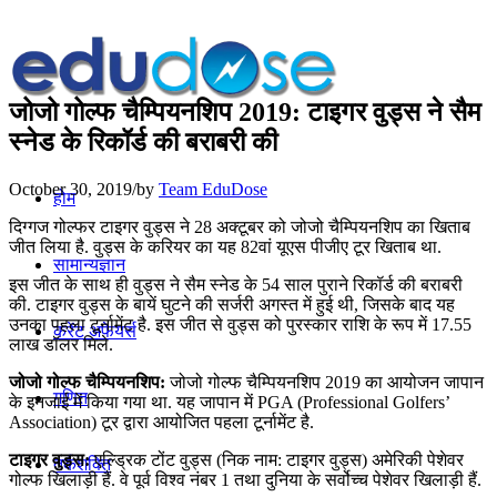
जोजो गोल्फ चैम्पियनशिप 2019: टाइगर वुड्स ने सैम
स्नेड के रिकॉर्ड की बराबरी की
October 30, 2019
/
by
Team EduDose
होम
दिग्गज गोल्फर टाइगर वुड्स ने 28 अक्टूबर को जोजो चैम्पियनशिप का खिताब
जीत लिया है. वुड्स के करियर का यह 82वां यूएस पीजीए टूर खिताब था.
सामान्यज्ञान
इस जीत के साथ ही वुड्स ने सैम स्नेड के 54 साल पुराने रिकॉर्ड की बराबरी
की. टाइगर वुड्स के बायें घुटने की सर्जरी अगस्त में हुई थी, जिसके बाद यह
उनका पहला टूर्नामेंट है. इस जीत से वुड्स को पुरस्कार राशि के रूप में 17.55
करेंट अफेयर्स
लाख डॉलर मिले.
जोजो गोल्फ चैम्पियनशिप:
जोजो गोल्फ चैम्पियनशिप 2019 का आयोजन जापान
गणित
के इनजाई में किया गया था. यह जापान में PGA (Professional Golfers’
Association) टूर द्वारा आयोजित पहला टूर्नामेंट है.
टाइगर वुड्स:
एल्ड्रिक टोंट वुड्स (निक नाम: टाइगर वुड्स) अमेरिकी पेशेवर
तर्कशक्ति
गोल्फ खिलाड़ी हैं. वे पूर्व विश्व नंबर 1 तथा दुनिया के सर्वोच्च पेशेवर खिलाड़ी हैं.