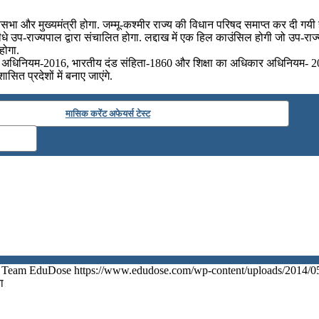
धानसभा और मुख्‍यमंत्री होगा. जम्‍मू-कश्‍मीर राज्‍य की विधान परिषद समाप्‍त कर दी गयी 
े उप-राज्‍यपाल द्वारा संचालित होगा. लद्दाख में एक हिल काउंसिल होगी जो उप-राज
 होगा.
में आधार अधिनियम-2016, भारतीय दंड संहिता-1860 और शिक्षा का अधिकार अधिनियम- 2
त प्रदेशों में बनाए जाएंगे.
मासिक करेंट अफेयर्स टेस्ट
Team EduDose
https://www.edudose.com/wp-content/uploads/2014/0
ा