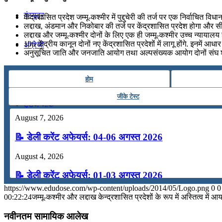
कंप्यूटर
केंद्रशासित प्रदेश जम्‍मू-कश्‍मीर में पुद्दुचेरी की तर्ज पर एक निर्वाचित वि
लद्दाख, अंडमान और निकोबार की तर्ज पर केंद्रशासित प्रदेश होगा और सीध
लद्दाख और जम्‍मू-कश्‍मीर दोनों के लिए एक ही जम्‍मू-कश्‍मीर उच्‍च न्‍यायालय
106 केंद्रीय कानून दोनों नए केंद्रशासित प्रदेशों में लागू होंगे. इन
अंग्रेजी
अनुसूचित जाति और जनजाति आयोग तथा अल्‍पसंख्‍यक आयोग दोनों संघ शासि
मॉक टेस्ट
होम
जीके टेस्ट
टुडेज जीके
August 7, 2026
Menu
Menu
📝 डेली करेंट अफेयर्स: 04-06 अगस्त 2026
August 4, 2026
📝 डेली करेंट अफेयर्स: 01-03 अगस्त 2026
https://www.edudose.com/wp-content/uploads/2014/05/Logo.png
0
0
July 31, 2026
00:22:24
जम्मू-कश्मीर और लद्दाख केन्द्रशासित प्रदेशों के रूप में अस्तित्व में आय
📝 डेली करेंट अफेयर्स: 28-31 जुलाई 2026
नवीनतम सामायिक आलेख