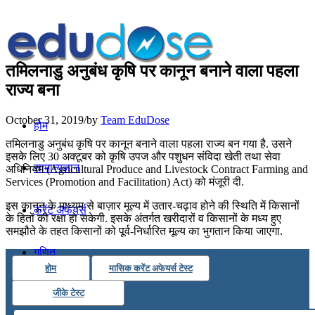
तमिलनाडु अनुबंध कृषि पर कानून बनाने वाला पहला
राज्य बना
October 31, 2019
/
by
Team EduDose
होम
तमिलनाडु अनुबंध कृषि पर कानून बनाने वाला पहला राज्य बन गया है. उसने
इसके लिए 30 अक्टूबर को कृषि उपज और पशुधन संविदा खेती तथा सेवा
सामान्यज्ञान
अधिनियम (Agricultural Produce and Livestock Contract Farming and
Services (Promotion and Facilitation) Act) को मंजूरी दी.
इस कानून के माध्यम से बाज़ार मूल्य में उतार-चढ़ाव होने की स्थिति में किसानों
करेंट अफेयर्स
के हितों की रक्षा हो सकेगी. इसके अंतर्गत खरीदारों व किसानों के मध्य हुए
समझौते के तहत किसानों को पूर्व-निर्धारित मूल्य का भुगतान किया जाएगा.
गणित
होम
मासिक करेंट अफेयर्स टेस्ट
जीके टेस्ट
तर्कशक्ति