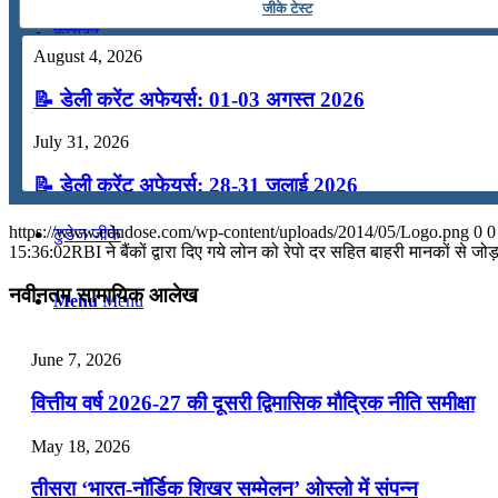
जीके टेस्ट
कंप्यूटर
August 4, 2026
📝 डेली करेंट अफेयर्स: 01-03 अगस्त 2026
अंग्रेजी
July 31, 2026
मॉक टेस्ट
📝 डेली करेंट अफेयर्स: 28-31 जुलाई 2026
July 28, 2026
https://www.edudose.com/wp-content/uploads/2014/05/Logo.png
0
0
टुडेज जीके
15:36:02
RBI ने बैंकों द्वारा दिए गये लोन को रेपो दर सहित बाहरी मानकों से जोड़
📝 डेली करेंट अफेयर्स: 25-27 जुलाई 2026
नवीनतम सामायिक आलेख
Menu
Menu
July 25, 2026
📝 डेली करेंट अफेयर्स: 22-24 जुलाई 2026
June 7, 2026
July 22, 2026
वित्तीय वर्ष 2026-27 की दूसरी द्विमासिक मौद्रिक नीति समीक्षा
📝 डेली करेंट अफेयर्स: 19-21 जुलाई 2026
May 18, 2026
July 19, 2026
तीसरा ‘भारत-नॉर्डिक शिखर सम्मेलन’ ओस्लो में संपन्न