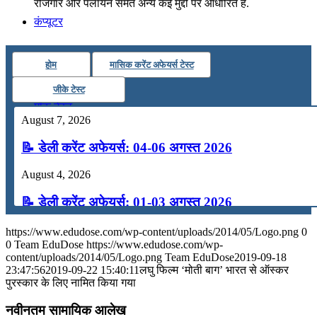
रोजगार और पलायन समेत अन्य कई मुद्दों पर आधारित है.
कंप्यूटर
अंग्रेजी
होम
मासिक करेंट अफेयर्स टेस्ट
जीके टेस्ट
मॉक टेस्ट
August 7, 2026
📝 डेली करेंट अफेयर्स: 04-06 अगस्त 2026
टुडेज जीके
August 4, 2026
Menu
Menu
📝 डेली करेंट अफेयर्स: 01-03 अगस्त 2026
July 31, 2026
https://www.edudose.com/wp-content/uploads/2014/05/Logo.png
0
0
Team EduDose
https://www.edudose.com/wp-
📝 डेली करेंट अफेयर्स: 28-31 जुलाई 2026
content/uploads/2014/05/Logo.png
Team EduDose
2019-09-18
23:47:56
2019-09-22 15:40:11
लघु फिल्म ‘मोती बाग’ भारत से ऑस्कर
पुरस्कार के लिए नामित किया गया
July 28, 2026
नवीनतम सामायिक आलेख
📝 डेली करेंट अफेयर्स: 25-27 जुलाई 2026