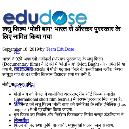
लघु फिल्म ‘मोती बाग’ भारत से ऑस्कर पुरस्कार के
लिए नामित किया गया
September 18, 2019
/
by
Team EduDose
होम
भारत ने 92वें अकादमी अवॉर्ड्स (ऑस्कर पुरस्कार) के लघु फिल्म
(Documentary films) कैटिगरी में ‘मोती बाग’ (Moti Bagh) को नामित किया
सामान्यज्ञान
गया है. यह फिल्म उत्तराखंड में पौड़ी गढ़वाल जिले के कल्जीखाल ब्लॉक स्थित
सांगुड़ा गांव के 83 वर्षीय किसान विद्यादत्त शर्मा पर बनी है.
मोती बाग: एक दृष्टि
करेंट अफेयर्स
मोती बाग को केरल में आयोजित अंतरराष्ट्रीय शॉर्ट फिल्म समारोह
(International short film festival) में प्रथम पुरस्कार मिल चुका है.
गणित
59 मिनट की लघु फिल्म ‘मोती बाग’ को अमेरिका के लॉस एंजेलिस (Los
angeles) में भी प्रदर्शित किया जाएगा.
इस फिल्म का निर्माण और निर्देशन फिल्मकार निर्मल चन्द्र डंडरियाल ने
किया है.
तर्कशक्ति
फिल्म की पटकथा कृषि, बागवानी, मधुमक्खी पालन, जल संरक्षण,