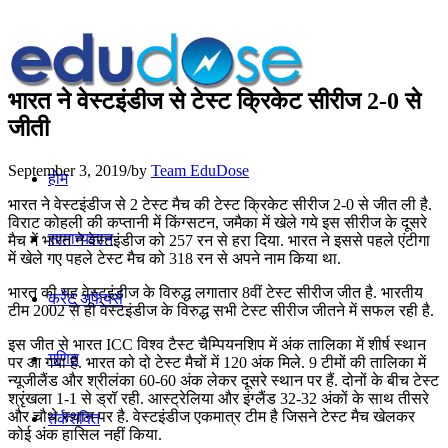
भारत ने वेस्‍टइंडीज से टेस्‍ट क्रिकेट सीरीज 2-0 से
जीती
September 3, 2019
/
by
Team EduDose
होम
भारत ने वेस्‍टइंडीज से 2 टेस्ट मैच की टेस्‍ट क्रिकेट सीरीज 2-0 से जीत ली है.
विराट कोहली की कप्‍तानी में किंग्सटन, जमैका में खेले गये इस सीरीज के दूसरे
सामान्यज्ञान
मैच में भारत ने वेस्‍टइंडीज को 257 रन से हरा दिया. भारत ने इससे पहले एंटीगा
में खेले गए पहले टेस्ट मैच को 318 रन से अपने नाम किया था.
भारत की यह वेस्टइंडीज के विरुद्ध लगातार 8वीं टेस्ट सीरीज जीत है. भारतीय
करेंट अफेयर्स
टीम 2002 से ही वेस्टइंडीज के विरुद्ध सभी टेस्ट सीरीज जीतने में सफल रही है.
इस जीत से भारत ICC विश्‍व टैस्‍ट चैम्पियनशिप में अंक तालिका में शीर्ष स्‍थान
गणित
पर आ गया है. भारत को दो टेस्‍ट मैचों में 120 अंक मिले. 9 टीमों की तालिका में
न्‍यूजीलैंड और श्रीलंका 60-60 अंक लेकर दूसरे स्‍थान पर हैं. दोनों के बीच टेस्‍ट
श्रृंखला 1-1 से ड्रॉ रही. आस्‍ट्रेलिया और इंग्‍लैंड 32-32 अंकों के साथ तीसरे
और चौथे स्‍थान पर है. वेस्‍टइंडीज एकमात्र टीम है जिसने टेस्‍ट मैच खेलकर
तर्कशक्ति
कोई अंक हासिल नहीं किया.