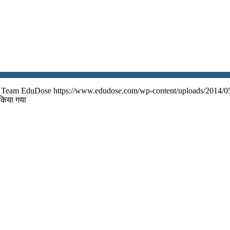
Team EduDose
https://www.edudose.com/wp-content/uploads/2014/0
किया गया