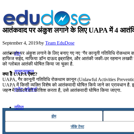
आतंकवाद पर अंकुश लगाने के लिए UAPA में 4 आतंक
September 4, 2019
/
by
Team EduDose
आतंकवाद पर अंकुश लगाने के लिए बनाए गए नए ‘गैर कानूनी गतिविधि रोकथाम का
होम
हाफिज सईद, माफिया डॉन दाऊद इब्राहिम, और आतंकी जकी-उर रहमान लखवी को रख
को ग्लोबल आतंकी घोषित किया जा चुका है.
सामान्यज्ञान
क्या है UAPA ऐक्ट?
UAPA, गैर कानूनी गतिविधि रोकथाम कानून (Unlawful Activities Prevention A
UAPA में किसी व्यक्ति विशेष को आतंकवादी घोषित किये जाने का प्रावधान है.
करेंट अफेयर्स
जहन में उतारने की कोशिश करता है, उसे आतंकवादी घोषित किया जाएगा.
गणित
होम
तर्कशक्ति
जीके टेस्ट