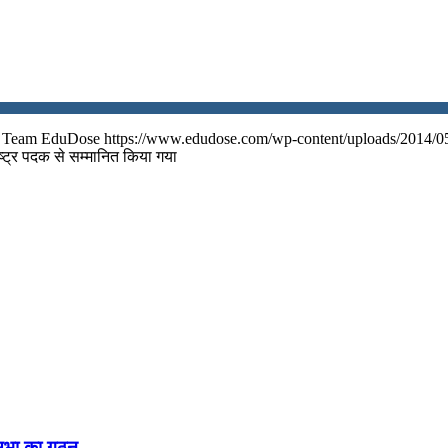
Team EduDose
https://www.edudose.com/wp-content/uploads/2014/0
ष्‍ट्र पदक से सम्‍मानित किया गया
नसभा का गठन