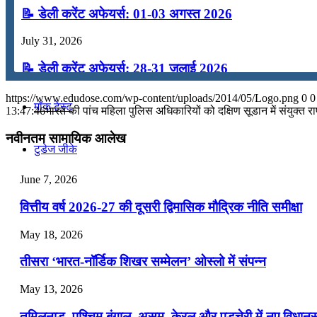
📝 डेली करेंट अफेयर्स: 01-03 अगस्त 2026
कंप्यूटर
July 31, 2026
अंग्रेजी
📝 डेली करेंट अफेयर्स: 28-31 जुलाई 2026
July 28, 2026
https://www.edudose.com/wp-content/uploads/2014/05/Logo.png
0
0
मॉक टेस्ट
13:47:46
भारत की पांच महिला पुलिस अधिकारियों को दक्षिण सूडान में संयुक्‍त रा
📝 डेली करेंट अफेयर्स: 25-27 जुलाई 2026
नवीनतम सामायिक आलेख
टुडेज जीके
July 25, 2026
📝 डेली करेंट अफेयर्स: 22-24 जुलाई 2026
June 7, 2026
Menu
Menu
July 22, 2026
वित्तीय वर्ष 2026-27 की दूसरी द्विमासिक मौद्रिक नीति समीक्षा
📝 डेली करेंट अफेयर्स: 19-21 जुलाई 2026
May 18, 2026
July 19, 2026
तीसरा ‘भारत-नॉर्डिक शिखर सम्मेलन’ ओस्लो में संपन्न
📝 डेली करेंट अफेयर्स: 16-18 जुलाई 2026
May 13, 2026
July 16, 2026
तमिलनाडु, पश्चिम बंगाल, असम, केरल और पुडुचेरी में नए विधा