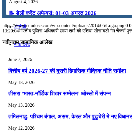
August 4, 2026
कंप्यूटर
📝 डेली करेंट अफेयर्स: 01-03 अगस्त 2026
July 31, 2026
https://www.edudose.com/wp-content/uploads/2014/05/Logo.png
0
0
अंग्रेजी
13:20:04
भारतीय पुलिस अधिकारी छाया शर्मा को एशिया सोसायटी गेम चेंजर्स पुर
📝 डेली करेंट अफेयर्स: 28-31 जुलाई 2026
नवीनतम सामायिक आलेख
मॉक टेस्ट
July 28, 2026
📝 डेली करेंट अफेयर्स: 25-27 जुलाई 2026
June 7, 2026
टुडेज जीके
July 25, 2026
वित्तीय वर्ष 2026-27 की दूसरी द्विमासिक मौद्रिक नीति समीक्षा
Menu
Menu
📝 डेली करेंट अफेयर्स: 22-24 जुलाई 2026
May 18, 2026
July 22, 2026
तीसरा ‘भारत-नॉर्डिक शिखर सम्मेलन’ ओस्लो में संपन्न
📝 डेली करेंट अफेयर्स: 19-21 जुलाई 2026
May 13, 2026
July 19, 2026
तमिलनाडु, पश्चिम बंगाल, असम, केरल और पुडुचेरी में नए विधा
📝 डेली करेंट अफेयर्स: 16-18 जुलाई 2026
May 12, 2026