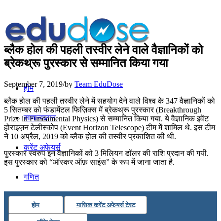
ब्लैक होल की पहली तस्वीर लेने वाले वैज्ञानिकों को
ब्रेकथ्रू पुरस्कार से सम्मानित किया गया
September 7, 2019
/
by
Team EduDose
होम
ब्लैक होल की पहली तस्वीर लेने में सहयोग देने वाले विश्व के 347 वैज्ञानिकों को
5 सितम्बर को फंडामेंटल फिज़िक्स में ब्रेकथ्रू पुरस्कार (Breakthrough
सामान्यज्ञान
Prize in Fundamental Physics) से सम्मानित किया गया. ये वैज्ञानिक इवेंट
होराइज़न टेलीस्कोप (Event Horizon Telescope) टीम में शामिल थे. इस टीम
ने 10 अप्रैल, 2019 को ब्लैक होल की तस्वीर प्रकाशित की थी.
करेंट अफेयर्स
पुरस्कार स्वरुप इन वैज्ञानिकों को 3 मिलियन डॉलर की राशि प्रदान की गयी.
इस पुरस्कार को “ऑस्कर ऑफ़ साइंस” के रूप में जाना जाता है.
गणित
होम
मासिक करेंट अफेयर्स टेस्ट
तर्कशक्ति