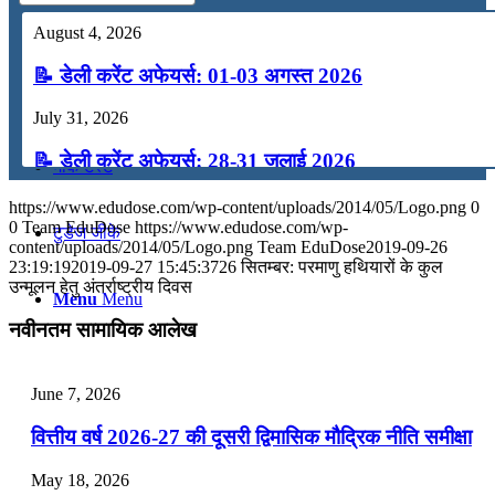
August 4, 2026
कंप्यूटर
📝 डेली करेंट अफेयर्स: 01-03 अगस्त 2026
अंग्रेजी
July 31, 2026
📝 डेली करेंट अफेयर्स: 28-31 जुलाई 2026
मॉक टेस्ट
July 28, 2026
https://www.edudose.com/wp-content/uploads/2014/05/Logo.png
0
0
Team EduDose
https://www.edudose.com/wp-
टुडेज जीके
📝 डेली करेंट अफेयर्स: 25-27 जुलाई 2026
content/uploads/2014/05/Logo.png
Team EduDose
2019-09-26
23:19:19
2019-09-27 15:45:37
26 सितम्बर: परमाणु हथियारों के कुल
उन्मूलन हेतु अंतर्राष्ट्रीय दिवस
July 25, 2026
Menu
Menu
नवीनतम सामायिक आलेख
📝 डेली करेंट अफेयर्स: 22-24 जुलाई 2026
July 22, 2026
June 7, 2026
📝 डेली करेंट अफेयर्स: 19-21 जुलाई 2026
वित्तीय वर्ष 2026-27 की दूसरी द्विमासिक मौद्रिक नीति समीक्षा
July 19, 2026
May 18, 2026