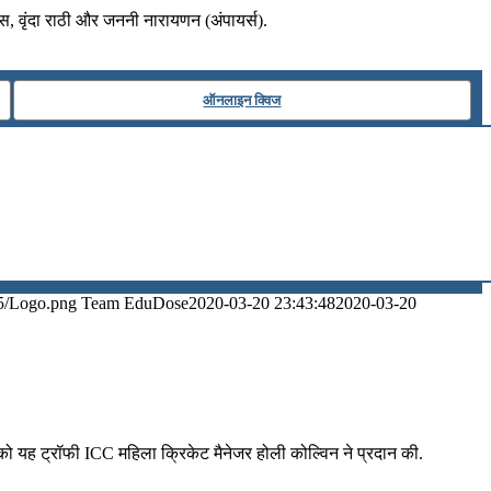
म्स, वृंदा राठी और जननी नारायणन (अंपायर्स).
ऑनलाइन क्विज
5/Logo.png
Team EduDose
2020-03-20 23:43:48
2020-03-20
ंग को यह ट्रॉफी ICC महिला क्रिकेट मैनेजर होली कोल्विन ने प्रदान की.