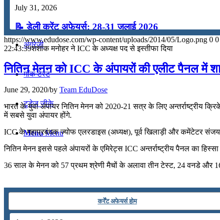
July 31, 2026
कंप्यूटर
📝 डेली करेंट अफेयर्स: 28-31 जुलाई 2026
https://www.edudose.com/wp-content/uploads/2014/05/Logo.png
0
0
अंग्रेजी
July 28, 2026
22:43:39
शशांक मनोहर ने ICC के अध्यक्ष पद से इस्तीफा दिया
📝 डेली करेंट अफेयर्स: 25-27 जुलाई 2026
नितिन मेनन को ICC के अंपायरों की एलीट पैनल में श
मॉक टेस्ट
July 25, 2026
June 29, 2020
/
by
Team EduDose
📝 डेली करेंट अफेयर्स: 22-24 जुलाई 2026
टुडेज जीके
भारत के युवा अंपायर नितिन मेनन को 2020-21 सत्र के लिए अन्तर्राष्ट्रीय क्रिक
में सबसे युवा अंपायर होंगे.
July 22, 2026
ICC के महाप्रबंधक ज्योफ एलरडाइस (अध्यक्ष), पूर्व खिलाड़ी और कमेंटेटर संजय
Menu
Menu
📝 डेली करेंट अफेयर्स: 19-21 जुलाई 2026
नितिन मेनन इससे पहले अंपायरों के एमिरेट्स ICC अन्तर्राष्ट्रीय पैनल का हिस्
July 19, 2026
36 साल के मेनन को 57 प्रथम श्रेणी मैचों के अलावा तीन टेस्ट, 24 वनडे और 16 T
📝 डेली करेंट अफेयर्स: 16-18 जुलाई 2026
July 16, 2026
कर्रेंट अफेयर्स होम
📝 डेली करेंट अफेयर्स: 13-15 जुलाई 2026