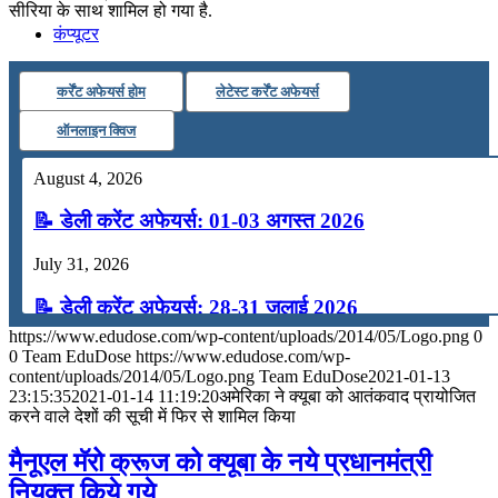
सीरिया के साथ शामिल हो गया है.
कंप्यूटर
कर्रेंट अफेयर्स होम
लेटेस्ट कर्रेंट अफेयर्स
अंग्रेजी
ऑनलाइन क्विज
मॉक टेस्ट
August 4, 2026
📝 डेली करेंट अफेयर्स: 01-03 अगस्त 2026
टुडेज जीके
July 31, 2026
Menu
Menu
📝 डेली करेंट अफेयर्स: 28-31 जुलाई 2026
https://www.edudose.com/wp-content/uploads/2014/05/Logo.png
0
July 28, 2026
0
Team EduDose
https://www.edudose.com/wp-
content/uploads/2014/05/Logo.png
Team EduDose
2021-01-13
📝 डेली करेंट अफेयर्स: 25-27 जुलाई 2026
23:15:35
2021-01-14 11:19:20
अमेरिका ने क्यूबा को आतंकवाद प्रायोजित
करने वाले देशों की सूची में फिर से शामिल किया
July 25, 2026
मैनूएल मॅरो क्रूज को क्‍यूबा के नये प्रधानमंत्री
📝 डेली करेंट अफेयर्स: 22-24 जुलाई 2026
नियुक्त किये गये