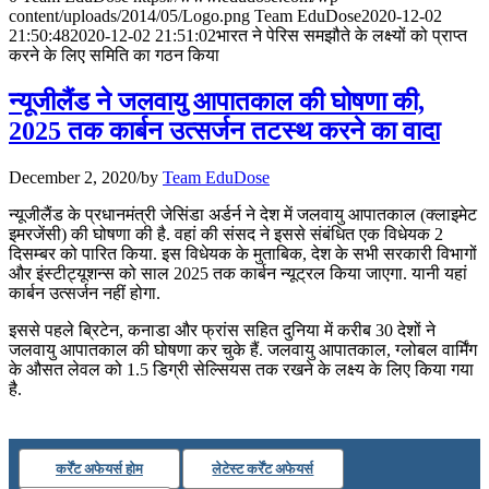
content/uploads/2014/05/Logo.png
Team EduDose
2020-12-02
📝 डेली करेंट अफेयर्स: 28-31 जुलाई 2026
21:50:48
2020-12-02 21:51:02
भारत ने पेरिस समझौते के लक्ष्यों को प्राप्त
करने के लिए समिति का गठन किया
July 28, 2026
न्यूजीलैंड ने जलवायु आपातकाल की घोषणा की,
📝 डेली करेंट अफेयर्स: 25-27 जुलाई 2026
2025 तक कार्बन उत्सर्जन तटस्थ करने का वादा
July 25, 2026
December 2, 2020
/
by
Team EduDose
📝 डेली करेंट अफेयर्स: 22-24 जुलाई 2026
न्यूजीलैंड के प्रधानमंत्री जेसिंडा अर्डर्न ने देश में जलवायु आपातकाल (क्लाइमेट
इमरजेंसी) की घोषणा की है. वहां की संसद ने इससे संबंधित एक विधेयक 2
July 22, 2026
दिसम्बर को पारित किया. इस विधेयक के मुताबिक, देश के सभी सरकारी विभागों
और इंस्टीट्यूशन्स को साल 2025 तक कार्बन न्यूट्रल किया जाएगा. यानी यहां
📝 डेली करेंट अफेयर्स: 19-21 जुलाई 2026
कार्बन उत्सर्जन नहीं होगा.
July 19, 2026
इससे पहले ब्रिटेन, कनाडा और फ्रांस सहित दुनिया में करीब 30 देशों ने
जलवायु आपातकाल की घोषणा कर चुके हैं. जलवायु आपातकाल, ग्लोबल वार्मिंग
📝 डेली करेंट अफेयर्स: 16-18 जुलाई 2026
के औसत लेवल को 1.5 डिग्री सेल्सियस तक रखने के लक्ष्य के लिए किया गया
है.
कर्रेंट अफेयर्स होम
लेटेस्ट कर्रेंट अफेयर्स