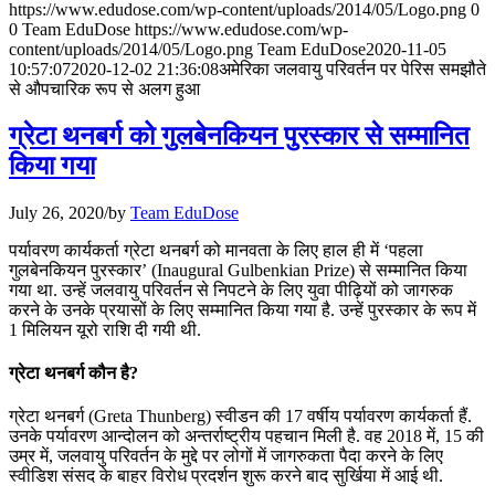
July 31, 2026
https://www.edudose.com/wp-content/uploads/2014/05/Logo.png
0
0
Team EduDose
https://www.edudose.com/wp-
📝 डेली करेंट अफेयर्स: 28-31 जुलाई 2026
content/uploads/2014/05/Logo.png
Team EduDose
2020-11-05
10:57:07
2020-12-02 21:36:08
अमेरिका जलवायु परिवर्तन पर पेरिस समझौते
से औपचारिक रूप से अलग हुआ
July 28, 2026
ग्रेटा थनबर्ग को गुलबेनकियन पुरस्कार से सम्मानित
📝 डेली करेंट अफेयर्स: 25-27 जुलाई 2026
किया गया
July 25, 2026
July 26, 2020
/
by
Team EduDose
📝 डेली करेंट अफेयर्स: 22-24 जुलाई 2026
पर्यावरण कार्यकर्ता ग्रेटा थनबर्ग को मानवता के लिए हाल ही में ‘पहला
July 22, 2026
गुलबेनकियन पुरस्कार’ (Inaugural Gulbenkian Prize) से सम्मानित किया
गया था. उन्हें जलवायु परिवर्तन से निपटने के लिए युवा पीढ़ियों को जागरुक
📝 डेली करेंट अफेयर्स: 19-21 जुलाई 2026
करने के उनके प्रयासों के लिए सम्मानित किया गया है. उन्हें पुरस्कार के रूप में
1 मिलियन यूरो राशि दी गयी थी.
July 19, 2026
ग्रेटा थनबर्ग कौन है?
📝 डेली करेंट अफेयर्स: 16-18 जुलाई 2026
ग्रेटा थनबर्ग (Greta Thunberg) स्वीडन की 17 वर्षीय पर्यावरण कार्यकर्ता हैं.
उनके पर्यावरण आन्दोलन को अन्तर्राष्ट्रीय पहचान मिली है. वह 2018 में, 15 की
उम्र में, जलवायु परिवर्तन के मुद्दे पर लोगों में जागरुकता पैदा करने के लिए
स्वीडिश संसद के बाहर विरोध प्रदर्शन शुरू करने बाद सुर्खिया में आई थी.