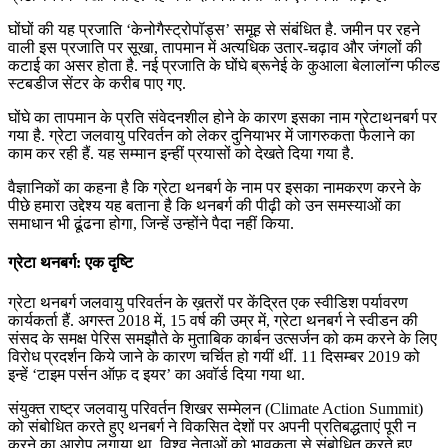
📝 डेली करेंट अफेयर्स: 19-21 जुलाई 2026
घोंघों की यह प्रजाति ‘केनोगैस्ट्रोपॉड्स’ समूह से संबंधित है. जमीन पर रहने
वाली इस प्रजाति पर सूखा, तापमान में अत्यधिक उतार-चढ़ाव और जंगलों की
July 19, 2026
कटाई का असर होता है. नई प्रजाति के घोंघे ब्रूनेई के कुआला बेलालॉन्ग फील्ड
स्टबडीज सेंटर के करीब पाए गए.
📝 डेली करेंट अफेयर्स: 16-18 जुलाई 2026
घोंघे का तापमान के प्रति संवेदनशील होने के कारण इसका नाम ग्रेटाथनबर्ग पर
गया है. ग्रेटा जलवायु परिवर्तन को लेकर दुनियाभर में जागरुकता फैलाने का
काम कर रही हैं. यह सम्मान इन्हीं प्रयासों को देखते दिया गया है.
वैज्ञानिकों का कहना है कि ग्रेटा थनबर्ग के नाम पर इसका नामकरण करने के
पीछे हमारा उद्देश्य यह बताना है कि थनबर्ग की पीढ़ी को उन समस्याओं का
समाधान भी ढूंढना होगा, जिन्हें उन्होंने पैदा नहीं किया.
ग्रेटा थनबर्ग: एक दृष्टि
ग्रेटा थनबर्ग जलवायु परिवर्तन के ख़तरों पर केंद्रित एक स्वीडिश पर्यावरण
कार्यकर्ता हैं. अगस्त 2018 में, 15 वर्ष की उम्र में, ग्रेटा थनबर्ग ने स्वीडन की
संसद के समक्ष पेरिस समझौते के मुताबिक कार्बन उत्सर्जन को कम करने के लिए
विरोध प्रदर्शन किये जाने के कारण चर्चित हो गयीं थीं. 11 दिसम्बर 2019 को
इन्हें ‘टाइम पर्सन ऑफ़ द इयर’ का अवॉर्ड दिया गया था.
संयुक्त राष्ट्र जलवायु परिवर्तन शिखर सम्मेलन (Climate Action Summit)
को संबोधित करते हुए थनबर्ग ने विकसित देशों पर अपनी प्रतिबद्धताएं पूरी न
करने का आरोप लगाया था. विश्व नेताओं को भावुकता से संबोधित करते हुए