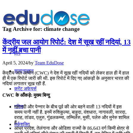
Tag Archive for:
climate change
केंद्रीय जल आयोग रिपोर्ट: देश में सूख रहीं नदियां, 13
में नहीं बचा पानी
होम
April 5, 2024
/
by
Team EduDose
सामान्यज्ञान
केंद्रीय जल आयोग (CWC) ने देश में सूख रहीं नदियों को लेकर हाल ही में हाल
ही में एक रिपोर्ट जारी की थी. इस रिपोर्ट में दिए गए आंकड़ों के अनुसार भारत की
नदियां लगातार सूख रही हैं.
करेंट अफेयर्स
CWC के आँकड़े: मुख्य बिन्दु
गणित
महानदी और पेन्नार के बीच पूर्व की ओर बहने वाली 13 नदियों में इस
समय पानी नहीं है. इनमें रुशिकुल्या, बाहुदा, वंशधारा, नागावली, सारदा,
वराह, तांडव, एलुरु, गुंडलकम्मा, तम्मिलेरु, मुसी, पलेरु और मुनेरु शामिल
हैं.
तर्कशक्ति
आंध्र प्रदेश, तेलंगाना और ओडिशा राज्यों के 86,643 वर्ग किमी क्षेत्र से