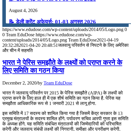
August 4, 2026
📝 डेली करेंट अफेयर्स: 01-03 अगस्त 2026
https://www.edudose.com/wp-content/uploads/2014/05/Logo.png
0
July 31, 2026
0
Team EduDose
https://www.edudose.com/wp-
content/uploads/2014/05/Logo.png
Team EduDose
2021-04-19
📝 डेली करेंट अफेयर्स: 28-31 जुलाई 2026
20:32:28
2021-04-20 20:48:51
जलवायु परिवर्तन से निपटने के लिए अमेरिका
और चीन में सहमति
July 28, 2026
भारत ने पेरिस समझौते के लक्ष्यों को प्राप्त करने के
📝 डेली करेंट अफेयर्स: 25-27 जुलाई 2026
लिए समिति का गठन किया
July 25, 2026
December 2, 2020
/
by
Team EduDose
📝 डेली करेंट अफेयर्स: 22-24 जुलाई 2026
भारत ने जलवायु परिवर्तन पर 2015 के पेरिस समझौते (AIPA) के लक्ष्यों को
प्राप्त करने के लिए हाल ही में एक शीर्ष समिति का गठन किया है. पेरिस यह
July 22, 2026
समझौता आधिकारिक रूप से 1 जनवरी 2021 से लागू होगा.
📝 डेली करेंट अफेयर्स: 19-21 जुलाई 2026
इस समिति में 17 सदस्य को शामिल किया गया है जिसमें केंद्र सरकार के 13
प्रमुख मंत्रालयों के सदस्य शामिल होंगे. पर्यावरण सचिव आरपी गुप्ता इस समिति
July 19, 2026
के अध्यक्ष होंगे. यह समिति संबंधित मंत्रालयों की जिम्मेदारियों को परिभाषित
करेगी और जलवायु संबंधी लक्ष्यों की निगरानी, ​​समीक्षा और पुनरीक्षण करेगी.