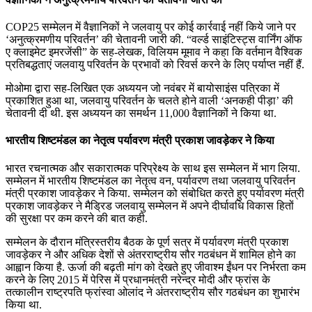
COP25 सम्मेलन में वैज्ञानिकों ने जलवायु पर कोई कार्रवाई नहीं किये जाने पर
‘अनुत्क्रमणीय परिवर्तन’ की चेतावनी जारी की. “वर्ल्ड साइंटिस्ट्स वार्निंग ऑफ
ए क्लाइमेट इमरजेंसी” के सह-लेखक, विलियम मूमाव ने कहा कि वर्तमान वैश्विक
प्रतिबद्धताएं जलवायु परिवर्तन के प्रभावों को रिवर्स करने के लिए पर्याप्त नहीं हैं.
मोओमा द्वारा सह-लिखित एक अध्ययन जो नवंबर में बायोसाइंस पत्रिका में
प्रकाशित हुआ था, जलवायु परिवर्तन के चलते होने वाली ‘अनकही पीड़ा’ की
चेतावनी दी थी. इस अध्ययन का समर्थन 11,000 वैज्ञानिकों ने किया था.
भारतीय शिष्टमंडल का नेतृत्व पर्यावरण मंत्री प्रकाश जावड़ेकर ने किया
भारत रचनात्‍मक और सकारात्‍मक परिप्रेक्ष्‍य के साथ इस सम्‍मेलन में भाग लिया.
सम्मेलन में भारतीय शिष्टमंडल का नेतृत्व वन, पर्यावरण तथा जलवायु परिवर्तन
मंत्री प्रकाश जावड़ेकर ने किया. सम्मेलन को संबोधित करते हुए पर्यावरण मंत्री
प्रकाश जावड़ेकर ने मैड्रिड जलवायु सम्‍मेलन में अपने दीर्घावधि विकास हितों
की सुरक्षा पर कम करने की बात कही.
सम्‍मेलन के दौरान मंत्रिस्‍तरीय बैठक के पूर्ण सत्र में पर्यावरण मंत्री प्रकाश
जावड़ेकर ने और अधिक देशों से अंतरराष्‍ट्रीय सौर गठबंधन में शामिल होने का
आह्वान किया है. ऊर्जा की बढ़ती मांग को देखते हुए जीवाश्‍म ईंधन पर निर्भरता कम
करने के लिए 2015 में पेरिस में प्रधानमंत्री नरेन्‍द्र मोदी और फ्रांस के
तत्‍कालीन राष्‍ट्रपति फ्रांस्‍वा ओलांद ने अंतरराष्‍ट्रीय सौर गठबंधन का शुभारंभ
किया था.