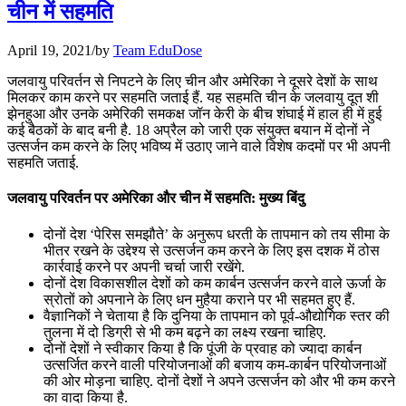
चीन में सहमति
July 25, 2026
April 19, 2021
/
by
Team EduDose
📝 डेली करेंट अफेयर्स: 22-24 जुलाई 2026
जलवायु परिवर्तन से निपटने के लिए चीन और अमेरिका ने दूसरे देशों के साथ
July 22, 2026
मिलकर काम करने पर सहमति जताई हैं. यह सहमति चीन के जलवायु दूत शी
झेनहुआ ​​और उनके अमेरिकी समकक्ष जॉन केरी के बीच शंघाई में हाल ही में हुई
📝 डेली करेंट अफेयर्स: 19-21 जुलाई 2026
कई बैठकों के बाद बनी है. 18 अप्रैल को जारी एक संयुक्त बयान में दोनों ने
उत्सर्जन कम करने के लिए भविष्य में उठाए जाने वाले विशेष कदमों पर भी अपनी
July 19, 2026
सहमति जताई.
📝 डेली करेंट अफेयर्स: 16-18 जुलाई 2026
जलवायु परिवर्तन पर अमेरिका और चीन में सहमति: मुख्य बिंदु
दोनों देश ‘पेरिस समझौते’ के अनुरूप धरती के तापमान को तय सीमा के
भीतर रखने के उद्देश्य से उत्सर्जन कम करने के लिए इस दशक में ठोस
कार्रवाई करने पर अपनी चर्चा जारी रखेंगे.
दोनों देश विकासशील देशों को कम कार्बन उत्सर्जन करने वाले ऊर्जा के
स्रोतों को अपनाने के लिए धन मुहैया कराने पर भी सहमत हुए हैं.
वैज्ञानिकों ने चेताया है कि दुनिया के तापमान को पूर्व-औद्योगिक स्तर की
तुलना में दो डिग्री से भी कम बढ़ने का लक्ष्य रखना चाहिए.
दोनों देशों ने स्वीकार किया है कि पूंजी के प्रवाह को ज्यादा कार्बन
उत्सर्जित करने वाली परियोजनाओं की बजाय कम-कार्बन परियोजनाओं
की ओर मोड़ना चाहिए. दोनों देशों ने अपने उत्सर्जन को और भी कम करने
का वादा किया है.