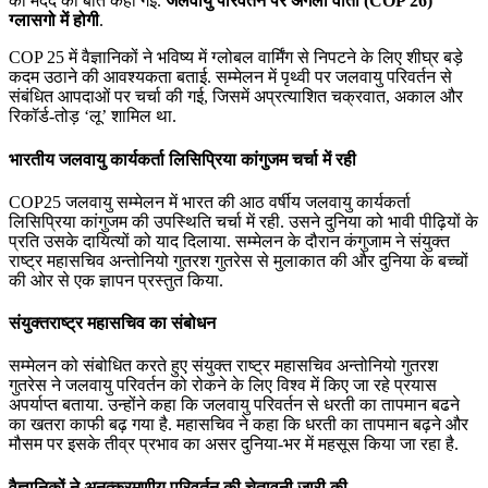
की मदद की बात कही गई.
जलवायु परिवर्तन पर अगली वार्ता (COP 26)
ग्‍लासगो में होगी
.
COP 25 में वैज्ञानिकों ने भविष्य में ग्लोबल वार्मिंग से निपटने के लिए शीघ्र बड़े
कदम उठाने की आवश्यकता बताई. सम्मेलन में पृथ्वी पर जलवायु परिवर्तन से
संबंधित आपदाओं पर चर्चा की गई, जिसमें अप्रत्याशित चक्रवात, अकाल और
रिकॉर्ड-तोड़ ‘लू’ शामिल था.
भारतीय जलवायु कार्यकर्ता लिसिप्रिया कांगुजम चर्चा में रही
COP25 जलवायु सम्मेलन में भारत की आठ वर्षीय जलवायु कार्यकर्ता
लिसिप्रिया कांगुजम की उपस्थिति चर्चा में रही. उसने दुनिया को भावी पीढ़ियों के
प्रति उसके दायित्‍यों को याद दिलाया. सम्मेलन के दौरान कंगुजाम ने संयुक्त
राष्ट्र महासचिव अन्तोनियो गुतरश गुतरेस से मुलाकात की और दुनिया के बच्चों
की ओर से एक ज्ञापन प्रस्तुत किया.
संयुक्तराष्ट्र महासचिव का संबोधन
सम्मेलन को संबोधित करते हुए संयुक्त राष्ट्र महासचिव अन्तोनियो गुतरश
गुतरेस ने जलवायु परिवर्तन को रोकने के लिए विश्व में किए जा रहे प्रयास
अपर्याप्त बताया. उन्होंने कहा कि जलवायु परिवर्तन से धरती का तापमान बढने
का खतरा काफी बढ़ गया है. महासचिव ने कहा कि धरती का तापमान बढ़ने और
मौसम पर इसके तीव्र प्रभाव का असर दुनिया-भर में महसूस किया जा रहा है.
वैज्ञानिकों ने अनुत्क्रमणीय परिवर्तन की चेतावनी जारी की