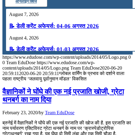
ऑनलाइन क्विज
August 7, 2026
📝 डेली करेंट अफेयर्स: 04-06 अगस्त 2026
August 4, 2026
📝 डेली करेंट अफेयर्स: 01-03 अगस्त 2026
https://www.edudose.com/wp-content/uploads/2014/05/Logo.png
0
July 31, 2026
0
Team EduDose
https://www.edudose.com/wp-
content/uploads/2014/05/Logo.png
Team EduDose
2020-06-20
📝 डेली करेंट अफेयर्स: 28-31 जुलाई 2026
20:59:11
2020-06-20 20:59:11
ग्लोबल वार्मिंग के प्रभाव को दर्शाने वाला
पहला राष्ट्रीय ‘जलवायु पूर्वानुमान मॉडल’ विकसित
July 28, 2026
वैज्ञानिकों ने घोंघे की एक नई प्रजाति खोजी, ग्रेटा
📝 डेली करेंट अफेयर्स: 25-27 जुलाई 2026
थनबर्ग का नाम दिया
July 25, 2026
February 23, 2020
/
by
Team EduDose
📝 डेली करेंट अफेयर्स: 22-24 जुलाई 2026
ब्रुनेई में वैज्ञानिकों ने घोंघे की एक नई प्रजाति की खोज की है. इस प्रजाति का
नाम पर्यावरण एक्टिविस्ट ग्रेटा थनबर्ग के नाम पर ‘क्रास्पेडोट्रोपिस
July 22, 2026
ग्रेटाथनबर्ग’ रखा गया है. यह घेंघा दो मिमी लंबा और एक मिमी चौड़ा है.