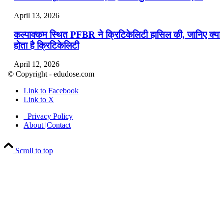
April 13, 2026
कल्पाक्कम स्थित PFBR ने क्रिटिकेलिटी हासिल की, जानिए क्य
होता है क्रिटिकेलिटी
April 12, 2026
© Copyright - edudose.com
भारत का त्रि-चरणीय परमाणु कार्यक्रम
Link to Facebook
Link to X
April 9, 2026
Privacy Policy
नासा का आर्टेमिस-2 मिशन: मनुष्य एक बार फिर से चंद्रमा के कर
About |Contact
पहुंचा
Scroll to top
April 7, 2026
वित्तीय वर्ष 2026-27 की पहली द्विमासिक मौद्रिक नीति समीक्षा
April 4, 2026
भारत का पहला ‘खेलो इंडिया ट्राइबल गेम्स’ छत्तीसगढ़ में आयोज
किया गया