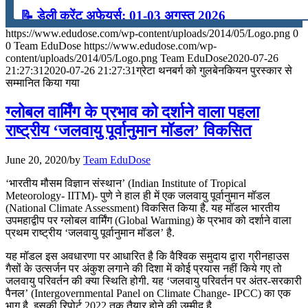
📝 डेली करेंट अफेयर्स: 01-03 अगस्त 2026
https://www.edudose.com/wp-content/uploads/2014/05/Logo.png
0
July 31, 2026
0
Team EduDose
https://www.edudose.com/wp-
content/uploads/2014/05/Logo.png
Team EduDose
2020-07-26
📝 डेली करेंट अफेयर्स: 28-31 जुलाई 2026
21:27:31
2020-07-26 21:27:31
ग्रेटा थनबर्ग को गुलबेनकियन पुरस्कार से
सम्मानित किया गया
July 28, 2026
ग्लोबल वार्मिंग के प्रभाव को दर्शाने वाला पहला
📝 डेली करेंट अफेयर्स: 25-27 जुलाई 2026
राष्ट्रीय ‘जलवायु पूर्वानुमान मॉडल’ विकसित
July 25, 2026
June 20, 2020
/
by
Team EduDose
📝 डेली करेंट अफेयर्स: 22-24 जुलाई 2026
‘भारतीय मौसम विज्ञान संस्थान’ (Indian Institute of Tropical
Meteorology- IITM)- पुणे ने हाल ही में एक जलवायु पूर्वानुमान मॉडल
July 22, 2026
(National Climate Assessment) विकसित किया है. यह मॉडल भारतीय
उपमहाद्वीप पर ग्लोबल वार्मिंग (Global Warming) के प्रभाव को दर्शाने वाला
📝 डेली करेंट अफेयर्स: 19-21 जुलाई 2026
प्रथम राष्ट्रीय ‘जलवायु पूर्वानुमान मॉडल’ है.
July 19, 2026
यह मॉडल इस अवधारणा पर आधारित है कि वैश्विक समुदाय द्वारा ग्रीनहाउस
गैसों के उत्सर्जन पर अंकुश लगाने की दिशा में कोई प्रयास नहीं किये गए तो
📝 डेली करेंट अफेयर्स: 16-18 जुलाई 2026
जलवायु परिवर्तन की क्या स्थिति होगी. यह ‘जलवायु परिवर्तन पर अंतर-सरकारी
पैनल’ (Intergovernmental Panel on Climate Change- IPCC) का एक
भाग है. इसकी रिपोर्ट 2022 तक तैयार होने की उम्मीद है.