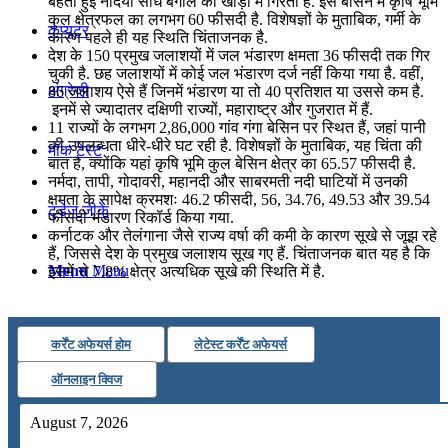
बहती हुईं नदियां सीधे बंगाल की खाड़ी में गिरती हैं. इस बेसिन में कृषि भूमि
कुल क्षेत्रफल का लगभग 60 फीसदी है. विशेषज्ञों के मुताबिक, गर्मी के
कंप्यूटर
कारण पहले ही यह स्थिति चिंताजनक है.
देश के 150 प्रमुख जलाशयों में जल भंडारण क्षमता 36 फीसदी तक गिर
चुकी है. छह जलाशयों में कोई जल भंडारण दर्ज नहीं किया गया है. वहीं,
अंग्रेजी
86 जलाशय ऐसे हैं जिनमें भंडारण या तो 40 प्रतिशत या उससे कम है.
इनमें से ज्यादातर दक्षिणी राज्यों, महाराष्ट्र और गुजरात में हैं.
11 राज्यों के लगभग 2,86,000 गांव गंगा बेसिन पर स्थित हैं, जहां पानी
की उपलब्धता धीरे-धीरे घट रही है. विशेषज्ञों के मुताबिक, यह चिंता की
मॉक टेस्ट
बात है, क्योंकि यहां कृषि भूमि कुल बेसिन क्षेत्र का 65.57 फीसदी है.
नर्मदा, तापी, गोदावरी, महानदी और साबरमती नदी घाटियों में उनकी
क्षमता के सापेक्ष क्रमशः 46.2 फीसदी, 56, 34.76, 49.53 और 39.54
टुडेज जीके
फीसदी भंडारण रिकॉर्ड किया गया.
कर्नाटक और तेलंगाना जैसे राज्य वर्षा की कमी के कारण सूखे से जूझ रहे
हैं, जिससे देश के प्रमुख जलाशय सूख गए हैं. चिंताजनक बात यह है कि
Menu
Menu
इसमें से 7.8% क्षेत्र अत्यधिक सूखे की स्थिति में है.
कर्रेंट अफेयर्स होम
लेटेस्ट कर्रेंट अफेयर्स
ऑनलाइन क्विज
August 7, 2026