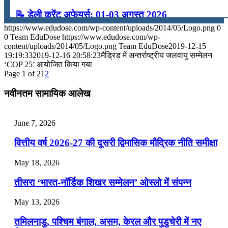
📝 डेली करेंट अफेयर्स: 01-03 अगस्त 2026
https://www.edudose.com/wp-content/uploads/2014/05/Logo.png
0
July 31, 2026
0
Team EduDose
https://www.edudose.com/wp-
content/uploads/2014/05/Logo.png
Team EduDose
2019-12-15
📝 डेली करेंट अफेयर्स: 28-31 जुलाई 2026
19:19:33
2019-12-16 20:58:23
मैड्रिड में अन्तर्राष्ट्रीय जलवायु सम्मेलन
‘COP 25’ आयोजित किया गया
Page 1 of 2
1
2
July 28, 2026
नवीनतम सामायिक आलेख
📝 डेली करेंट अफेयर्स: 25-27 जुलाई 2026
July 25, 2026
June 7, 2026
📝 डेली करेंट अफेयर्स: 22-24 जुलाई 2026
वित्तीय वर्ष 2026-27 की दूसरी द्विमासिक मौद्रिक नीति समीक्षा
July 22, 2026
May 18, 2026
📝 डेली करेंट अफेयर्स: 19-21 जुलाई 2026
तीसरा ‘भारत-नॉर्डिक शिखर सम्मेलन’ ओस्लो में संपन्न
July 19, 2026
May 13, 2026
📝 डेली करेंट अफेयर्स: 16-18 जुलाई 2026
तमिलनाडु, पश्चिम बंगाल, असम, केरल और पुडुचेरी में नए