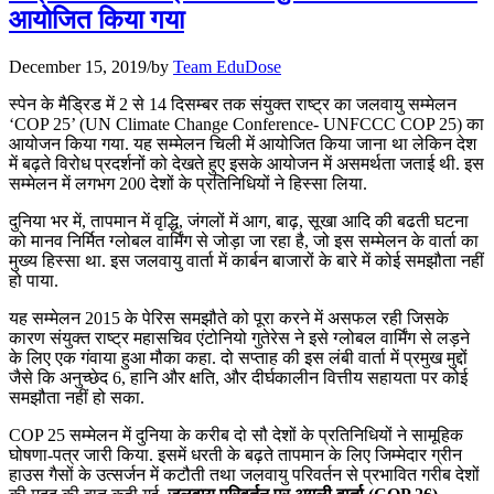
📝 डेली करेंट अफेयर्स: 25-27 जुलाई 2026
आयोजित किया गया
July 25, 2026
December 15, 2019
/
by
Team EduDose
📝 डेली करेंट अफेयर्स: 22-24 जुलाई 2026
स्पेन के मैड्रिड में 2 से 14 दिसम्बर तक संयुक्त राष्ट्र का जलवायु सम्मेलन
‘COP 25’ (UN Climate Change Conference- UNFCCC COP 25) का
July 22, 2026
आयोजन किया गया. यह सम्मेलन चिली में आयोजित किया जाना था लेकिन देश
में बढ़ते विरोध प्रदर्शनों को देखते हुए इसके आयोजन में असमर्थता जताई थी. इस
📝 डेली करेंट अफेयर्स: 19-21 जुलाई 2026
सम्मेलन में लगभग 200 देशों के प्रतिनिधियों ने हिस्सा लिया.
July 19, 2026
दुनिया भर में, तापमान में वृद्धि, जंगलों में आग, बाढ़, सूखा आदि की बढती घटना
को मानव निर्मित ग्लोबल वार्मिंग से जोड़ा जा रहा है, जो इस सम्मेलन के वार्ता का
📝 डेली करेंट अफेयर्स: 16-18 जुलाई 2026
मुख्य हिस्सा था. इस जलवायु वार्ता में कार्बन बाजारों के बारे में कोई समझौता नहीं
हो पाया.
यह सम्मेलन 2015 के पेरिस समझौते को पूरा करने में असफल रही जिसके
कारण संयुक्त राष्ट्र महासचिव एंटोनियो गुतेरेस ने इसे ग्लोबल वार्मिंग से लड़ने
के लिए एक गंवाया हुआ मौका कहा. दो सप्ताह की इस लंबी वार्ता में प्रमुख मुद्दों
जैसे कि अनुच्छेद 6, हानि और क्षति, और दीर्घकालीन वित्तीय सहायता पर कोई
समझौता नहीं हो सका.
COP 25 सम्मेलन में दुनिया के करीब दो सौ देशों के प्रतिनिधियों ने सामूहिक
घोषणा-पत्र जारी किया. इसमें धरती के बढ़ते तापमान के लिए जिम्‍मेदार ग्रीन
हाउस गैसों के उत्‍सर्जन में कटौती तथा जलवायु परिवर्तन से प्रभावित गरीब देशों