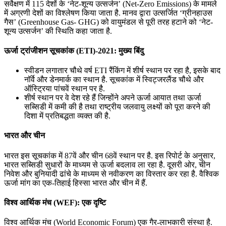
📝 डेली करेंट अफेयर्स: 19-21 जुलाई 2026
सर्वेक्षण में 115 देशों के ‘नेट-शून्य उत्सर्जन’ (Net-Zero Emissions) के मामले
में अग्रणी देशों का विश्लेषण किया जाता है. मानव द्वारा उत्सर्जित ‘ग्रीनहाउस
July 19, 2026
गैस’ (Greenhouse Gas- GHG) को वायुमंडल से पूरी तरह हटाने को ‘नेट-
शून्य उत्सर्जन’ की स्थिति कहा जाता है.
📝 डेली करेंट अफेयर्स: 16-18 जुलाई 2026
ऊर्जा ट्रांजीशन सूचकांक (ETI)-2021: मुख्य बिंदु
स्वीडन लगातार चौथे वर्ष ETI रैंकिंग में शीर्ष स्थान पर रहा है, इसके बाद
नॉर्वे और डेनमार्क का स्थान है. सूचकांक में स्विट्जरलैंड चौथे और
ऑस्ट्रिया पांचवें स्थान पर है.
शीर्ष स्थान पर वे देश रहे हैं जिन्होंने अपने ऊर्जा आयात तथा ऊर्जा
सब्सिडी में कमी की है तथा राष्ट्रीय जलवायु लक्ष्यों को पूरा करने की
दिशा में प्रतिबद्धता व्यक्त की है.
भारत और चीन
भारत इस सूचकांक में 87वें और चीन 68वें स्थान पर है. इस रिपोर्ट के अनुसार,
भारत सब्सिडी सुधारों के माध्यम से ऊर्जा बदलाव ला रहा है. दूसरी ओर, चीन
निवेश और बुनियादी ढांचे के माध्यम से नवीकरण का विस्तार कर रहा है. वैश्विक
ऊर्जा मांग का एक-तिहाई हिस्सा भारत और चीन में हैं.
विश्व आर्थिक मंच (WEF): एक दृष्टि
विश्व आर्थिक मंच (World Economic Forum) एक गैर-लाभकारी संस्था है.