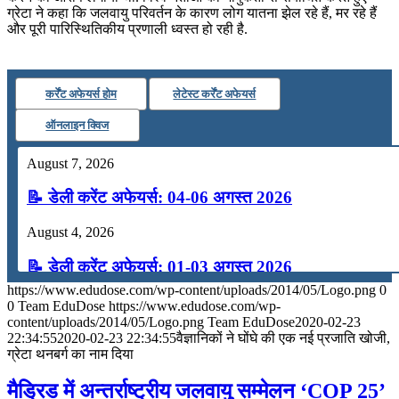
ग्रेटा ने कहा कि जलवायु परिवर्तन के कारण लोग यातना झेल रहे हैं, मर रहे हैं
और पूरी पारिस्थितिकीय प्रणाली ध्वस्त हो रही है.
कर्रेंट अफेयर्स होम
लेटेस्ट कर्रेंट अफेयर्स
ऑनलाइन क्विज
August 7, 2026
📝 डेली करेंट अफेयर्स: 04-06 अगस्त 2026
August 4, 2026
📝 डेली करेंट अफेयर्स: 01-03 अगस्त 2026
https://www.edudose.com/wp-content/uploads/2014/05/Logo.png
0
July 31, 2026
0
Team EduDose
https://www.edudose.com/wp-
content/uploads/2014/05/Logo.png
Team EduDose
2020-02-23
📝 डेली करेंट अफेयर्स: 28-31 जुलाई 2026
22:34:55
2020-02-23 22:34:55
वैज्ञानिकों ने घोंघे की एक नई प्रजाति खोजी,
ग्रेटा थनबर्ग का नाम दिया
July 28, 2026
मैड्रिड में अन्तर्राष्ट्रीय जलवायु सम्मेलन ‘COP 25’