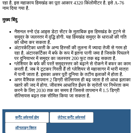
रहा है. इस महाकाय हिमखंड का पूरा आकार 4320 किलोमीटर है. इसे A-76
📝 डेली करेंट अफेयर्स: 16-18 जुलाई 2026
नाम दिया गया है.
मुख्य बिंदु
नैशनल स्‍नो एंड आइस डेटा सेंटर के मुताबिक इस हिमखंड के टूटने से
समुद्र के जलस्‍तर में वृद्धि होगी. यह हिमखंड समुद्र के धाराओं की गति
को धीमा कर सकता है.
अंटारर्कटिका धरती के अन्‍य हिस्‍सों की तुलना में ज्‍यादा तेजी से गरम हो
रहा है. अंटारकर्टिका में बर्फ के रूप में इतना पानी जमा है जिसके पिघलने
पर दुनियाभर में समुद्र का जलस्‍तर 200 फुट तक बढ़ सकता है.
ग्लेशियर के बर्फ की परतें समुद्रस्तर को बढ़ाने से रोकने में बफर का काम
करती हैं. जब ये टूटकर गिरती हैं तो ग्लेशियर से महासागर में भारी मात्रा
में पानी जाता है. इसका असर पूरी दुनिया के तटीय इलाकों में होता है.
अगर वैश्विक तापमान 2 डिग्री सेल्सियस ही बढ़ जाता है तो आधा इलाका
खतरे की जद में होगा. जीवाश्म आधारित ईंधन के स्रोतों पर निर्भरता कम
करने के लिए 2030 तक का समय है जिससे तापमान में 1.5 डिग्री
सेल्सियस बढ़त तक सीमित किया जा सकता है.
कर्रेंट अफेयर्स होम
लेटेस्ट कर्रेंट अफेयर्स
ऑनलाइन क्विज