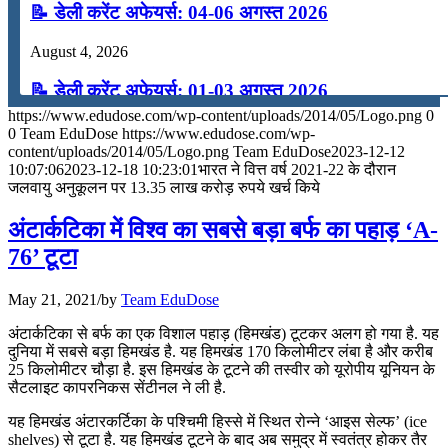
📝 डेली करेंट अफेयर्स: 04-06 अगस्त 2026
August 4, 2026
📝 डेली करेंट अफेयर्स: 01-03 अगस्त 2026
https://www.edudose.com/wp-content/uploads/2014/05/Logo.png
0
July 31, 2026
0
Team EduDose
https://www.edudose.com/wp-
content/uploads/2014/05/Logo.png
Team EduDose
2023-12-12
📝 डेली करेंट अफेयर्स: 28-31 जुलाई 2026
10:07:06
2023-12-18 10:23:01
भारत ने वित्त वर्ष 2021-22 के दौरान
जलवायु अनुकूलन पर 13.35 लाख करोड़ रुपये खर्च किये
July 28, 2026
अंटार्कटिका में विश्‍व का सबसे बड़ा बर्फ का पहाड़ ‘A-
📝 डेली करेंट अफेयर्स: 25-27 जुलाई 2026
76’ टूटा
July 25, 2026
May 21, 2021
/
by
Team EduDose
📝 डेली करेंट अफेयर्स: 22-24 जुलाई 2026
अंटार्कटिका से बर्फ का एक विशाल पहाड़ (हिमखंड) टूटकर अलग हो गया है. यह
दुनिया में सबसे बड़ा हिमखंड है. यह हिमखंड 170 किलोमीटर लंबा है और करीब
July 22, 2026
25 किलोमीटर चौड़ा है. इस हिमखंड के टूटने की तस्‍वीर को यूरोपीय यूनियन के
सैटलाइट कापरनिकस सेंटीनल ने ली है.
📝 डेली करेंट अफेयर्स: 19-21 जुलाई 2026
यह हिमखंड अंटारकर्टिका के पश्चिमी हिस्‍से में स्थित रोन्‍ने ‘आइस सेल्‍फ’ (ice
July 19, 2026
shelves) से टूटा है. यह हिमखंड टूटने के बाद अब समुद्र में स्‍वतंत्र होकर तैर