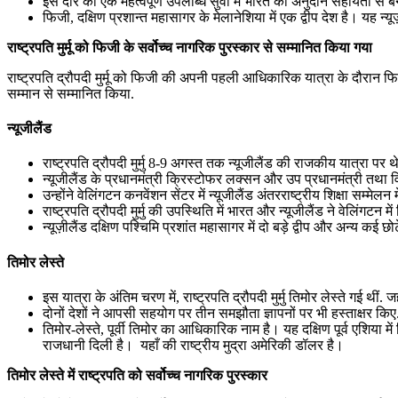
इस दौरे की एक महत्वपूर्ण उपलब्धि सुवा में भारत की अनुदान सहायता से 
फिजी, दक्षिण प्रशान्त महासागर के मेलानेशिया में एक द्वीप देश है। यह न
राष्ट्रपति मुर्मू को फिजी के सर्वोच्च नागरिक पुरस्कार से सम्मानित किया गया
राष्ट्रपति द्रौपदी मुर्मू को फिजी की अपनी पहली आधिकारिक यात्रा के दौरान फ
सम्मान से सम्मानित किया.
न्यूजीलैंड
राष्ट्रपति द्रौपदी मुर्मु 8-9 अगस्त तक न्यूजीलैंड की राजकीय यात्रा पर 
न्यूजीलैंड के प्रधानमंत्री क्रिस्‍टोफर लक्‍सन और उप प्रधानमंत्री तथा विदे
उन्होंने वेलिंगटन कनवेंशन सेंटर में न्‍यूजीलैंड अंतरराष्‍ट्रीय शिक्षा सम्‍
राष्ट्रपति द्रौपदी मुर्मु की उपस्थिति में भारत और न्यूजीलैंड ने वेलिंगटन 
न्यूज़ीलैंड दक्षिण पश्चिमि प्रशांत महासागर में दो बड़े द्वीप और अन्य कई छो
तिमोर लेस्ते
इस यात्रा के अंतिम चरण में, राष्ट्रपति द्रौपदी मुर्मु तिमोर लेस्ते गई थीं. ज
दोनों देशों ने आपसी सहयोग पर तीन समझौता ज्ञापनों पर भी हस्ताक्षर किए. र
तिमोर-लेस्ते, पूर्वी तिमोर का आधिकारिक नाम है। यह दक्षिण पूर्व एशिया में 
राजधानी दिली है। यहाँ की राष्ट्रीय मुद्रा अमेरिकी डॉलर है।
तिमोर लेस्ते में राष्‍ट्रपति को सर्वोच्च नागरिक पुरस्कार