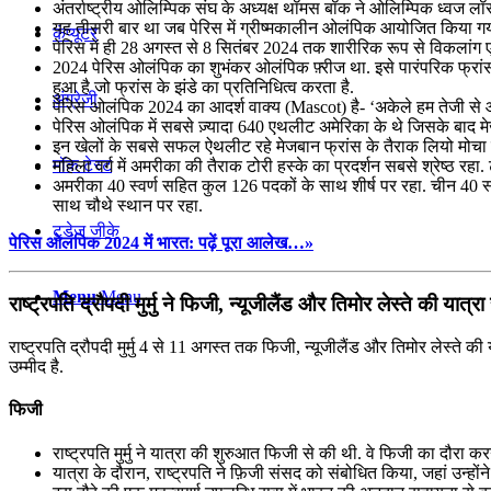
अंतर्राष्ट्रीय ओलिम्पिक संघ के अध्यक्ष थॉमस बॉक ने ओलिम्पिक ध्वज लॉ
यह तीसरी बार था जब पेरिस में ग्रीष्मकालीन ओलंपिक आयोजित किया गया
कंप्यूटर
पेरिस में ही 28 अगस्त से 8 सितंबर 2024 तक शारीरिक रूप से विकलांग ए
2024 पेरिस ओलंपिक का शुभंकर ओलंपिक फ़्रीज था. इसे पारंपरिक फ्रांसी
हुआ है जो फ्रांस के झंडे का प्रतिनिधित्व करता है.
अंग्रेजी
पेरिस ओलंपिक 2024 का आदर्श वाक्य (Mascot) है- ‘अकेले हम तेजी से आग
पेरिस ओलंपिक में सबसे ज़्यादा 640 एथलीट अमेरिका के थे जिसके बाद 
इन खेलों के सबसे सफल ऐथलीट रहे मेजबान फ्रांस के तैराक लियो मोचा जिन
मॉक टेस्ट
महिला वर्ग में अमरीका की तैराक टोरी हस्के का प्रदर्शन सबसे श्रेष्ठ रहा
अमरीका 40 स्वर्ण सहित कुल 126 पदकों के साथ शीर्ष पर रहा. चीन 40 
साथ चौथे स्थान पर रहा.
टुडेज जीके
पेरिस ओलंपिक 2024 में भारत: पढ़ें पूरा आलेख…»
Menu
Menu
राष्ट्रपति द्रौपदी मुर्मु ने फिजी, न्यूजीलैंड और तिमोर लेस्ते की यात्रा
राष्ट्रपति द्रौपदी मुर्मु 4 से 11 अगस्त तक फिजी, न्यूजीलैंड और तिमोर लेस्ते 
उम्मीद है.
फिजी
राष्ट्रपति मुर्मु ने यात्रा की शुरुआत फिजी से की थी. वे फिजी का दौरा 
यात्रा के दौरान, राष्ट्रपति ने फ़िजी संसद को संबोधित किया, जहां उ