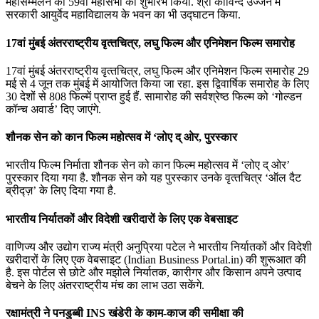
महासम्मेलन की 59वीं महासभा का शुभारंभ किया. श्री कोविन्द उज्जैन में
सरकारी आयुर्वेद महाविद्यालय के भवन का भी उद्घाटन किया.
17वां मुंबई अंतरराष्‍ट्रीय वृत्‍तचित्र, लघु फिल्‍म और एनिमेशन फिल्‍म समारोह
17वां मुंबई अंतरराष्‍ट्रीय वृत्‍तचित्र, लघु फिल्‍म और एनिमेशन फिल्‍म समारोह 29
मई से 4 जून तक मुंबई में आयोजित किया जा रहा. इस द्विवार्षिक समारोह के लिए
30 देशों से 808 फिल्‍में प्राप्‍त हुई हैं. सामारोह की सर्वश्रेष्‍ठ फिल्‍म को ‘गोल्‍डन
कॉन्‍च अवार्ड’ दिए जाएंगे.
शौनक सेन को कान फिल्‍म महोत्‍सव में ‘लोए द् ओर, पुरस्‍कार
भारतीय फिल्‍म निर्माता शौनक सेन को कान फिल्‍म महोत्‍सव में ‘लोए द् ओर’
पुरस्‍कार दिया गया है. शौनक सेन को यह पुरस्‍कार उनके वृत्‍तचित्र ‘ऑल दैट
ब्रीद्ज़’ के लिए दिया गया है.
भारतीय निर्यातकों और विदेशी खरीदारों के लिए एक वेबसाइट
वाणिज्‍य और उद्योग राज्‍य मंत्री अनुप्रिया पटेल ने भारतीय निर्यातकों और विदेशी
खरीदारों के लिए एक वेबसाइट (Indian Business Portal.in) की शुरूआत की
है. इस पोर्टल से छोटे और मझोले निर्यातक, कारीगर और किसान अपने उत्‍पाद
बेचने के लिए अंतरराष्ट्रीय मंच का लाभ उठा सकेंगे.
रक्षामंत्री ने पनडुब्‍बी INS खंडेरी के काम-काज की समीक्षा की