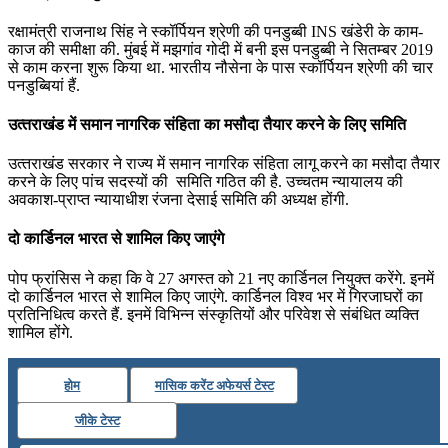
रक्षामंत्री राजनाथ सिंह ने स्कॉर्पियन श्रेणी की पनडुब्‍बी INS खंडेरी के काम-
काज की समीक्षा की. मुंबई में मझगांव गोदी में बनी इस पनडुब्‍बी ने सितम्‍बर 2019
से काम करना शुरू किया था. भारतीय नौसेना के पास स्कॉर्पियन श्रेणी की चार
पनडुब्बियां हैं.
उत्‍तराखंड में समान नागरिक संहिता का मसौदा तैयार करने के लिए सम‍िति
उत्‍तराखंड सरकार ने राज्‍य में समान नागरिक संहिता लागू करने का मसौदा तैयार
करने के लिए पांच सदस्‍यों की सम‍िति गठि‍त की है. उच्‍चतम न्‍यायालय की
अवकाश-प्राप्‍त न्‍यायाधीश रंजना देसाई समिति की अध्यक्ष होंगी.
दो कार्डिनल भारत से शामिल किए जाएंगे
पोप फ्रांसिस ने कहा कि वे 27 अगस्‍त को 21 नए कार्डिनल नियुक्‍त करेंगे. इनमें
दो कार्डिनल भारत से शामिल किए जाएंगे. कार्डिनल विश्‍व भर में गिरजाघरों का
प्रतिनिधित्‍व करते हैं. इनमें विभिन्‍न संस्‍कृतियों और परिवेश से संबंधित व्‍यक्‍त‍ि
शामिल होंगे.
होम
मासिक करेंट अफेयर्स टेस्ट
जीके टेस्ट