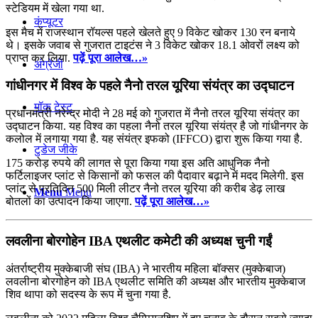
स्टेडियम में खेला गया था.
कंप्यूटर
इस मैच में राजस्थान रॉयल्स पहले खेलते हुए 9 विकेट खोकर 130 रन बनाये
थे। इसके जवाब से गुजरात टाइटंस ने 3 विकेट खोकर 18.1 ओवरों लक्ष्य को
प्राप्त कर लिया.
पढ़ें पूरा आलेख…»
अंग्रेजी
गांधीनगर में विश्‍व के पहले नैनो तरल यूरिया संयंत्र का उद्घाटन
मॉक टेस्ट
प्रधानमंत्री नरेन्‍द्र मोदी ने 28 मई को गुजरात में नैनो तरल यूरिया संयंत्र का
उद्घाटन किया. यह विश्‍व का पहला नैनो तरल यूरिया संयंत्र है जो गांधीनगर के
कलोल में लगाया गया है. यह संयंत्र इफको (IFFCO) द्वारा शुरू किया गया है.
टुडेज जीके
175 करोड़ रुपये की लागत से पूरा किया गया इस अति आधुनिक नैनो
फर्टिलाइजर प्लांट से किसानों को फसल की पैदावार बढ़ाने में मदद मिलेगी. इस
प्लांट से प्रतिदिन 500 मिली लीटर नैनो तरल यूरिया की करीब डेढ़ लाख
Menu
Menu
बोतलों का उत्पादन किया जाएगा.
पढ़ें पूरा आलेख…»
लवलीना बोरगोहेन IBA एथलीट कमेटी की अध्यक्ष चुनी गईं
अंतर्राष्ट्रीय मुक्केबाजी संघ (IBA) ने भारतीय महिला बॉक्सर (मुक्केबाज)
लवलीना बोरगोहेन को IBA एथलीट समिति की अध्यक्ष और भारतीय मुक्केबाज
शिव थापा को सदस्य के रूप में चुना गया है.