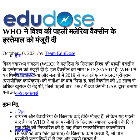
WHO ने विश्व की पहली मलेरिया वैक्सीन के
इस्तेमाल को मंजूरी दी
October 10, 2021
/
by
Team EduDose
होम
विश्व स्वास्थ्य संगठन (WHO) ने मलेरिया के खिलाफ विश्व की पहली वैक्सीन
के इस्तेमाल को मंजूरी दी है. इस वैक्सीन का नाम ‘RTS,S/AS01’ है. WHO ने
सामान्यज्ञान
यह निर्णय घाना, केन्या और मलावी में 2019 से चल रहे एक पायलट प्रोग्राम
(प्रायोगिक कार्यक्रम) की समीक्षा के बाद लिया है. यहां वैक्सीन की 20 लाख से
अधिक खुराक दी गई थीं, जिसे पहली बार 1987 में दवा कंपनी GSK द्वारा बनाया
गया था.
करेंट अफेयर्स
मुख्य बिंदु
गणित
वायरस और बैक्टीरिया के खिलाफ कई टीके मौजूद हैं, लेकिन यह पहली
बार है जब WHO ने मानव परजीवी के खिलाफ व्यापक उपयोग के लिए
एक टीके की सिफारिश की है. यह टीका प्लाज्मोडियम फाल्सीपेरम
तर्कशक्ति
(Plasmodium falciparum) के खिलाफ काम करता है, जो पांच
परजीवी प्रजातियों में से एक और सबसे घातक है.