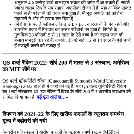
अनुसार 4.6 करोड़ बच्‍चे बालश्रम संकट की चपेट में आ सकते हैं. सबसे
ज्‍यादा खराब स्थिति सब सहारा अफ्रीका रीजन में हैं. यहां आर्थिक संकट
पहले से ही परेशानी की वजह बना हुआ है. मौजूदा स्थिति को कोरोना
महामारी ने और भी खराब कर दिया है.
कोरोना के चलते ग्‍लोबल लॉकडाउन, स्‍कूल, कारखानों के बंद रहने और
राष्‍ट्रीय बजट में गिरावट का असर परिवारों पर हुआ है. रिपोर्ट के
मुताबिक 28 फीसदी 5 से 11 साल के ऐसे बच्‍चे हैं जो स्‍कूल जाने की
बजाय मजदूरी कर रहे हैं. जबकि, 35 फीसदी 12 से 14 साल के ऐसे बच्‍चे
हैं मजदूरी करने को मजबूर हैं.
QS वर्ल्ड रैंकिंग 2022: शीर्ष 200 में भारत से 3 संस्थान, अमेरिका
का MIT शीर्ष पर
QS वर्ल्ड यूनिवर्सिटी रैंकिंग (Quacquarelli Symonds World University
Rankings) 2022 हाल ही में जारी की गई है. यह QS वर्ल्ड यूनिवर्सिटी रैंकिंग
का 18वां संस्‍करण था. इस रैंकिंग में विश्व के शीर्ष 200 में 3 भारतीय संस्थान को
शामिल किया गया है.
पढ़ें पूरा आलेख…»
विपणन वर्ष 2021-22 के लिए खरीफ फसलों के न्‍यूनतम समर्थन
मूल्‍य में बढ़ोतरी की गयी
केन्द्रीय मंत्रिमंडल ने खरीफ फसलों के न्यूनतम समर्थन मूल्य (MSP) में