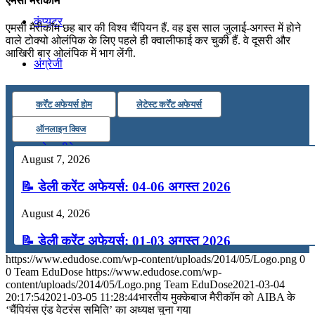
एमसी मैरीकॉम
कंप्यूटर
एमसी मैरीकॉम छह बार की विश्व चैंपियन हैं. वह इस साल जुलाई-अगस्त में होने
वाले टोक्यो ओलंपिक के लिए पहले ही क्वालीफाई कर चुकी हैं. वे दूसरी और
आखिरी बार ओलंपिक में भाग लेंगी.
अंग्रेजी
कर्रेंट अफेयर्स होम
लेटेस्ट कर्रेंट अफेयर्स
मॉक टेस्ट
ऑनलाइन क्विज
टुडेज जीके
August 7, 2026
📝 डेली करेंट अफेयर्स: 04-06 अगस्त 2026
Menu
Menu
August 4, 2026
📝 डेली करेंट अफेयर्स: 01-03 अगस्त 2026
https://www.edudose.com/wp-content/uploads/2014/05/Logo.png
0
July 31, 2026
0
Team EduDose
https://www.edudose.com/wp-
content/uploads/2014/05/Logo.png
Team EduDose
2021-03-04
📝 डेली करेंट अफेयर्स: 28-31 जुलाई 2026
20:17:54
2021-03-05 11:28:44
भारतीय मुक्केबाज मैरीकॉम को AIBA के
‘चैंपियंस एंड वेटरंस समिति’ का अध्यक्ष चुना गया