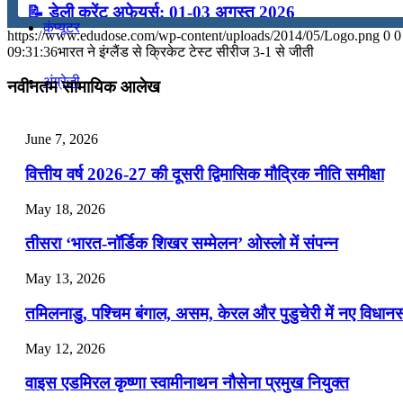
📝 डेली करेंट अफेयर्स: 01-03 अगस्त 2026
कंप्यूटर
https://www.edudose.com/wp-content/uploads/2014/05/Logo.png
0
0
July 31, 2026
09:31:36
भारत ने इंग्‍लैंड से क्रिकेट टेस्ट सीरीज 3-1 से जीती
📝 डेली करेंट अफेयर्स: 28-31 जुलाई 2026
अंग्रेजी
नवीनतम सामायिक आलेख
July 28, 2026
मॉक टेस्ट
June 7, 2026
📝 डेली करेंट अफेयर्स: 25-27 जुलाई 2026
वित्तीय वर्ष 2026-27 की दूसरी द्विमासिक मौद्रिक नीति समीक्षा
July 25, 2026
टुडेज जीके
May 18, 2026
📝 डेली करेंट अफेयर्स: 22-24 जुलाई 2026
तीसरा ‘भारत-नॉर्डिक शिखर सम्मेलन’ ओस्लो में संपन्न
Menu
Menu
July 22, 2026
May 13, 2026
📝 डेली करेंट अफेयर्स: 19-21 जुलाई 2026
तमिलनाडु, पश्चिम बंगाल, असम, केरल और पुडुचेरी में नए विधा
July 19, 2026
May 12, 2026
📝 डेली करेंट अफेयर्स: 16-18 जुलाई 2026
वाइस एडमिरल कृष्णा स्वामीनाथन नौसेना प्रमुख नियुक्त