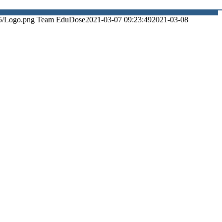
5/Logo.png
Team EduDose
2021-03-07 09:23:49
2021-03-08