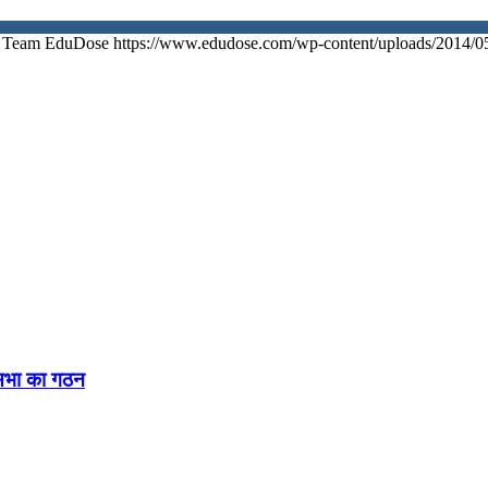
Team EduDose
https://www.edudose.com/wp-content/uploads/2014/0
नसभा का गठन