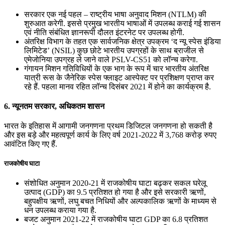
सरकार एक नई पहल – राष्‍ट्रीय भाषा अनुवाद मिशन (NTLM) की
शुरुआत करेगी. इससे प्रमुख भारतीय भाषाओं में उपलब्‍ध कराई गई शासन
एवं नीति संबंधित ज्ञानरूपी दौलत इंटरनेट पर उपलब्‍ध होगी.
अंतरिक्ष विभाग के तहत एक सार्वजनिक क्षेत्र उपक्रम ‘द न्‍यू स्‍पेस इंडिया
लिमिटेड’ (NSIL) कुछ छोटे भारतीय उपग्रहों के साथ ब्राजील से
एमेजोनिया उपग्रह ले जाने वाले PSLV-CS51 को लॉन्‍च करेगा.
गंगायन मिशन गतिविधियों के एक भाग के रूप में चार भारतीय अंतरिक्ष
यात्री रूस के जैनेरिक स्‍पेस फ्लाइट आस्‍पेक्‍ट पर प्रशिक्षण प्राप्‍त कर
रहे हैं. पहला मानव रहित लॉन्‍च दिसंबर 2021 में होने का कार्यक्रम है.
6. न्‍यूनतम सरकार, अधिकतम शासन
भारत के इतिहास में आगामी जनगणना प्रथम डिजिटल जनगणना हो सकती है
और इस बड़े और महत्‍वपूर्ण कार्य के लिए वर्ष 2021-2022 में 3,768 करोड़ रुपए
आवंटित किए गए हैं.
राजकोषीय घाटा
संशोधित अनुमान 2020-21 में राजकोषीय घाटा बढ़कर सकल घरेलू
उत्‍पाद (GDP) का 9.5 प्रतिशत हो गया है और इसे सरकारी ऋणों,
बहुपक्षीय ऋणों, लघु बचत निधियों और अल्‍पकालिक ऋणों के माध्‍यम से
धन उपलब्‍ध कराया गया है.
बजट अनुमान 2021-22 में राजकोषीय घाटा GDP का 6.8 प्रतिशत