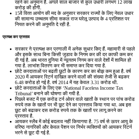
रहने का अनुमान है. अगले साल बाजार से कुल उधारी लगभग 12 लाख
करोड़ की होगी.
15वें वित्‍त आयोग की मद के अनुसार सरकार राज्‍यों के लिए नेवल उधार
की सामान्‍य उच्‍चतम सीमा सकल राज घरेलू उत्‍पाद के 4 प्रतिशत पर
नियत करने की अनुमति दे रही है.
प्रत्यक्ष कर प्रस्ताव
सरकार ने प्रत्‍यक्ष कर प्रणाली में अनेक सुधार किए हैं. महामारी से पहले
और इसके साथ बिना किसी जुडाव के निगम कर की दर काफी कम कर
दी गई है. अब भारत दुनिया में न्‍यूनतम निगम कर वाले देशों में शामिल हो
गया है. लाभांश वितरण कर भी समाप्‍त कर दिया गया है.
छोटे करदाताओं पर बढती छूटों के कारण कर का बोझ कम हुआ है. वर्ष
2020 में आयकर रिटर्न दाखिल करने वालों की संख्‍या तेजी से बढकर
6.48 करोड हो गई है. वर्ष 2014 में यह केवल 3.31 करोड थी.
छोटे करदाताओं के लिए एक ‘National Faceless Income Tax
Tribunal’ बनाने की घोषणा की गयी है.
पिछले बजट में एक करोड टर्न ओवर वाले खातों के स्‍थान पर पांच करोड
रुपये तक के खातों पर भी छूट देने का प्रस्‍ताव किया गया था. अब इस
छूट को बढाकर दस करोड रुपये तक के खातों पर लागू करने का
प्रस्‍ताव है.
आयकर स्लैब में कोई बदलाव नहीं कियागया है. 75 वर्ष से ऊपर आयु के
वरिष्‍ठ नागरिकों और केवल पेंशन पर निर्भर व्‍यक्तियों को आयकर रिटर्न
भरने से छूट दी गई है.