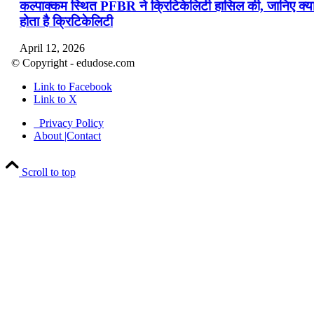
कल्पाक्कम स्थित PFBR ने क्रिटिकेलिटी हासिल की, जानिए क्य
होता है क्रिटिकेलिटी
April 12, 2026
© Copyright - edudose.com
भारत का त्रि-चरणीय परमाणु कार्यक्रम
Link to Facebook
Link to X
April 9, 2026
Privacy Policy
नासा का आर्टेमिस-2 मिशन: मनुष्य एक बार फिर से चंद्रमा के कर
About |Contact
पहुंचा
Scroll to top
April 7, 2026
वित्तीय वर्ष 2026-27 की पहली द्विमासिक मौद्रिक नीति समीक्षा
April 4, 2026
भारत का पहला ‘खेलो इंडिया ट्राइबल गेम्स’ छत्तीसगढ़ में आयोज
किया गया
April 4, 2026