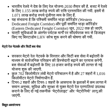
भारतीय रेलवे ने देश के लिए रेल योजना-2030 तैयार की है. बजट में रेलवे
के लिए 1.155 लाख करोड़ रुपये की राशि प्रस्‍तावित की गयी. इसमें से
1.071 लाख करोड़ रुपये पूंजीगत व्‍यय के लिए हैं.
यह संभावना है कि पश्चिमी समर्पित भाड़ा कॉरिडोर (Western
Dedicated Freight Corridor) और पूर्वी समर्पित भाड़ा कॉरिडोर
(Eastern Dedicated Freight Corridor) जून, 2022 तक हो जाएंगे.
यात्री सुविधाओं के अंतर्गत पर्यटक मार्गों पर सौंदर्यपरक रूप से डिजाइन
किए गए बिस्‍टाडोम LHV कोच शुरू करने की घोषणा की गयी.
मेट्रो रेल नेटवर्क और सिटी बस सेवा
सरकार मेट्रो रेल नेटवर्क के विस्‍तार और सिटी बस सेवा में बढ़ोतरी के
माध्‍यम से सार्वजनिक परिवहन की हिस्‍सेदारी बढ़ाने का प्रयास करेगी.
बस सेवाओं में बढ़ोतरी के लिए 18 हजार करोड़ रुपये की लागत से नई
योजना शुरू की जाएगी.
कुल 702 किलोमीटर लंबी मेट्रो परिचालन में है और 27 शहरों में 1,016
किलोमीटर मेट्रो निर्माणाधीन हैं.
टियर-2 शहरों और टियर-1 शहरों के आसपास के इलाकों में कम लागत में
समान अनुभव, सुविधा और सुरक्षा से युक्त मेट्रो रेल प्रणालियां उपलब्ध
कराने के लिए दो नई तकनीक ‘मेट्रोलाइट’ और ‘मेट्रोनियो’ लागू की
जाएंगी.
विद्युत अवसंरचना