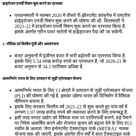
हाड्रोजन एनर्जी मिशन शुरू करने का प्रस्‍ताव
प्रधानमंत्री ने नवम्‍बर 2020 में तीसरे री-इंवेस्‍टमेंट कांफ्रेंस में राष्‍ट्रीय
हाईड्रोजन एनर्जी मिशन शुरू करने की घोषणा की थी. वित्‍तमंत्री ने
2021-22 में हाड्रोजन एनर्जी मिशन शुरू करने का प्रस्‍ताव किया है.
इसके अंतर्गत ग्रीन पावर स्रोतों से हाईड्राजन पैदा की जा सकेगी.
2. भौतिक एवं वित्‍तीय पूंजी और अवसंरचना
बजट अनुमानों में पूंजीगत बजट में भारी बढ़ोतरी का प्रस्ताव किया है.
इसके लिए 5.54 लाख करोड़ रुपये का प्रावधान है, जो 2020-21 के
बजट अनुमान से 34.5 प्रतिशत अधिक है.
आत्‍मनिर्भर भारत के लिए उत्‍पादन से जुड़ी प्रोत्‍साहन योजना
आत्‍मनिर्भर भारत के लिए 13 क्षेत्रों में उत्‍पादन से जुड़ी प्रोत्‍साहन योजना
(PLI) की घोषणा की गई है. इसका उद्देश्य भारत को विनिर्माण में वैश्विक
चैम्पियन बनाना है.
इसके लिए सरकार वित्‍तीय वर्ष 2021-22 से शुरू करते हुए पांच वर्ष में
लगभग 1.97 लाख करोड रुपये की व्‍यवस्‍था करने के लिए वचनबद्ध है.
इसी तरह वस्‍त्र उद्योग को वैश्विक स्‍तर पर प्रतिस्‍पर्धी बनाने, बड़े पैमाने
पर निवेश आकर्षित करने और रोजगार सृजन को बढ़ावा देने के लिए PLI
स्‍कीम के अलावा ‘मेगा इन्‍वेस्‍टमेंट टेक्‍सटाइल पार्क (MITRA)’ नामक
योजना शुरू की जाएगी. इसके अंतर्गत तीन वर्षों में सात टैक्‍सटाइल पार्क