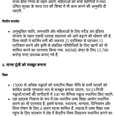
राज्‍य बीमा निगम के तहत आएंगे. महिलाओं को सभी श्रेणियों में तथा
उचित सुरक्षा के साथ रात की शिफ्ट में भी काम करने की अनुमति दी
जाएगी.
वित्‍तीय समावेश
अनुसूचित जाति, जनजाति और महिलाओं के लिए स्‍टैंड अप इंडिया
योजना के तहत नकदी प्रवाह सहायता को आगे बढ़ाने की घोषणा की है.
वित्‍त मंत्री ने मार्जिन मनी की जरूरत 25 प्रतिशत से घटाकर 15
प्रतिशत करने और कृषि से संबंधित गतिविधियों के लिए ऋणों को भी
शामिल करने का प्रस्‍ताव किया गया. MSME क्षेत्र के लिए 15,700
करोड़ रुपए उपलब्‍ध कराए गये हैं.
4. मानव पूंजी को मजबूत बनाना
शिक्षा
15000 से अधिक स्‍कूलों को राष्‍ट्रीय शिक्षा नीति के सभी घटकों को
शामिल करके गुणवत्‍ता रूप से मजबूत बनाया जाएगा. NGO/निजी
स्‍कूलों/राज्‍यों की भागीदारी में 100 नए सैनिक स्‍कूल स्‍थापित किए जाएंगे.
एक छत्रक निकाय के रूप में एक भारतीय उच्‍च शिक्षा आयोग स्‍थापित
करने का भी प्रस्‍ताव है. इसमें मानक, स्‍थापना, मान्‍यता, विनियमन और
वित्‍त पोषण के लिए 4 अलग घटक शामिल हैं. लद्दाख में उच्‍च शिक्षा तक
पहुंच के लिए सरकार ने लेह में केंद्रीय विश्‍व विद्यालय स्‍थापित करने का