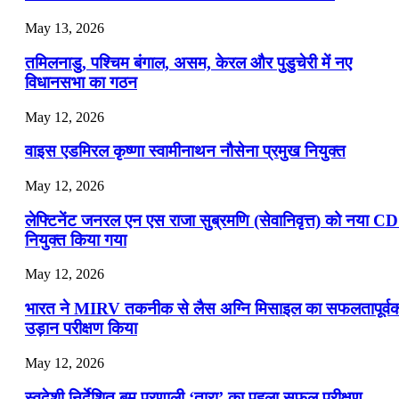
July 19, 2026
May 13, 2026
📝 डेली करेंट अफेयर्स: 16-18 जुलाई 2026
तमिलनाडु, पश्चिम बंगाल, असम, केरल और पुडुचेरी में नए
विधानसभा का गठन
May 12, 2026
वाइस एडमिरल कृष्णा स्वामीनाथन नौसेना प्रमुख नियुक्त
May 12, 2026
लेफ्टिनेंट जनरल एन एस राजा सुब्रमणि (सेवानिवृत्त) को नया C
नियुक्त किया गया
May 12, 2026
भारत ने MIRV तकनीक से लैस अग्नि मिसाइल का सफलतापूर्व
उड़ान परीक्षण किया
May 12, 2026
स्वदेशी निर्देशित बम प्रणाली ‘तारा’ का पहला सफल परीक्षण