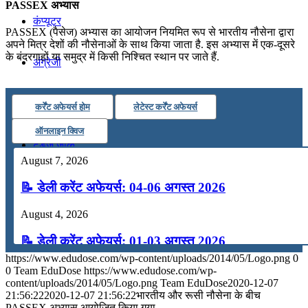
PASSEX अभ्यास
कंप्यूटर
PASSEX (पैसेज) अभ्यास का आयोजन नियमित रूप से भारतीय नौसेना द्वारा
अपने मित्र देशों की नौसेनाओं के साथ किया जाता है. इस अभ्यास में एक-दूसरे
के बंदरगाहों या समुद्र में किसी निश्चित स्थान पर जाते हैं.
अंग्रेजी
मॉक टेस्ट
कर्रेंट अफेयर्स होम
लेटेस्ट कर्रेंट अफेयर्स
ऑनलाइन क्विज
टुडेज जीके
August 7, 2026
Menu
Menu
📝 डेली करेंट अफेयर्स: 04-06 अगस्त 2026
August 4, 2026
📝 डेली करेंट अफेयर्स: 01-03 अगस्त 2026
https://www.edudose.com/wp-content/uploads/2014/05/Logo.png
0
July 31, 2026
0
Team EduDose
https://www.edudose.com/wp-
content/uploads/2014/05/Logo.png
Team EduDose
2020-12-07
📝 डेली करेंट अफेयर्स: 28-31 जुलाई 2026
21:56:22
2020-12-07 21:56:22
भारतीय और रूसी नौसेना के बीच
PASSEX अभ्यास आयोजित किया गया