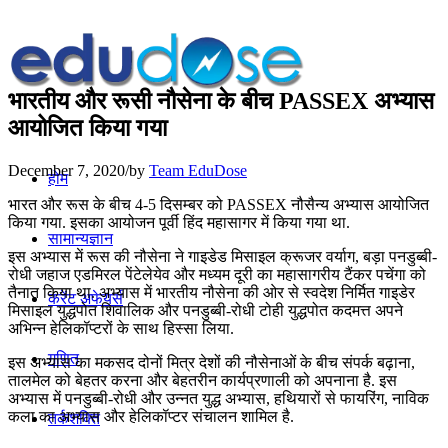
भारतीय और रूसी नौसेना के बीच PASSEX अभ्यास
आयोजित किया गया
December 7, 2020
/
by
Team EduDose
होम
भारत और रूस के बीच 4-5 दिसम्बर को PASSEX नौसैन्य अभ्यास आयोजित
किया गया. इसका आयोजन पूर्वी हिंद महासागर में किया गया था.
सामान्यज्ञान
इस अभ्यास में रूस की नौसेना ने गाइडेड मिसाइल क्रूजर वर्याग, बड़ा पनडुब्बी-
रोधी जहाज एडमिरल पेंटेलेयेव और मध्यम दूरी का महासागरीय टैंकर पचेंगा को
तैनात किया था. अभ्यास में भारतीय नौसेना की ओर से स्वदेश निर्मित गाइडेर
करेंट अफेयर्स
मिसाइल युद्धपोत शिवालिक और पनडुब्बी-रोधी टोही युद्धपोत कदमत्त अपने
अभिन्न हेलिकॉप्टरों के साथ हिस्सा लिया.
गणित
इस अभ्यास का मकसद दोनों मित्र देशों की नौसेनाओं के बीच संपर्क बढ़ाना,
तालमेल को बेहतर करना और बेहतरीन कार्यप्रणाली को अपनाना है. इस
अभ्यास में पनडुब्बी-रोधी और उन्नत युद्ध अभ्यास, हथियारों से फायरिंग, नाविक
कला का अभ्यास और हेलिकॉप्टर संचालन शामिल है.
तर्कशक्ति