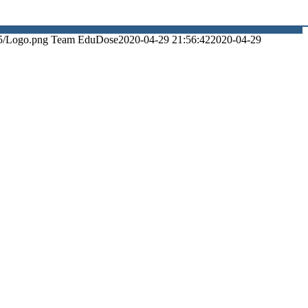
5/Logo.png
Team EduDose
2020-04-29 21:56:42
2020-04-29