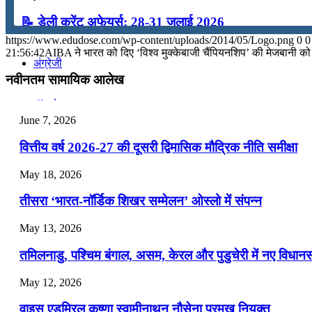
📝 डेली करेंट अफेयर्स: 28-31 जुलाई 2026
कंप्यूटर
https://www.edudose.com/wp-content/uploads/2014/05/Logo.png
0
0
July 28, 2026
21:56:42
AIBA ने भारत को दिए ‘विश्व मुक्केबाजी चैंपियनशिप’ की मेजबानी को र
अंग्रेजी
📝 डेली करेंट अफेयर्स: 25-27 जुलाई 2026
नवीनतम सामायिक आलेख
July 25, 2026
मॉक टेस्ट
June 7, 2026
📝 डेली करेंट अफेयर्स: 22-24 जुलाई 2026
वित्तीय वर्ष 2026-27 की दूसरी द्विमासिक मौद्रिक नीति समीक्षा
टुडेज जीके
July 22, 2026
May 18, 2026
📝 डेली करेंट अफेयर्स: 19-21 जुलाई 2026
Menu
Menu
तीसरा ‘भारत-नॉर्डिक शिखर सम्मेलन’ ओस्लो में संपन्न
July 19, 2026
May 13, 2026
📝 डेली करेंट अफेयर्स: 16-18 जुलाई 2026
तमिलनाडु, पश्चिम बंगाल, असम, केरल और पुडुचेरी में नए विधा
July 16, 2026
May 12, 2026
📝 डेली करेंट अफेयर्स: 13-15 जुलाई 2026
वाइस एडमिरल कृष्णा स्वामीनाथन नौसेना प्रमुख नियुक्त