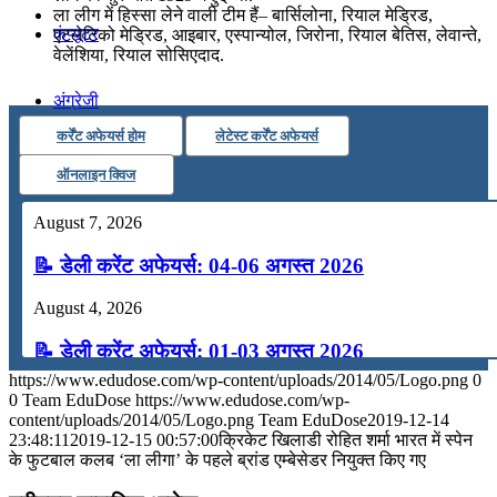
ला लीग में हिस्सा लेने वाली टीम हैं– बार्सिलोना, रियाल मेड्रिड,
कंप्यूटर
एटलेटिको मेड्रिड, आइबार, एस्पान्योल, जिरोना, रियाल बेतिस, लेवान्ते,
वेलेंशिया, रियाल सोसिएदाद.
अंग्रेजी
कर्रेंट अफेयर्स होम
लेटेस्ट कर्रेंट अफेयर्स
मॉक टेस्ट
ऑनलाइन क्विज
August 7, 2026
टुडेज जीके
📝 डेली करेंट अफेयर्स: 04-06 अगस्त 2026
Menu
Menu
August 4, 2026
📝 डेली करेंट अफेयर्स: 01-03 अगस्त 2026
https://www.edudose.com/wp-content/uploads/2014/05/Logo.png
0
July 31, 2026
0
Team EduDose
https://www.edudose.com/wp-
content/uploads/2014/05/Logo.png
Team EduDose
2019-12-14
📝 डेली करेंट अफेयर्स: 28-31 जुलाई 2026
23:48:11
2019-12-15 00:57:00
क्रिकेट खिलाडी रोहित शर्मा भारत में स्पेन
के फुटबाल कलब ‘ला लीगा’ के पहले ब्रांड एम्बेसेडर नियुक्त किए गए
July 28, 2026