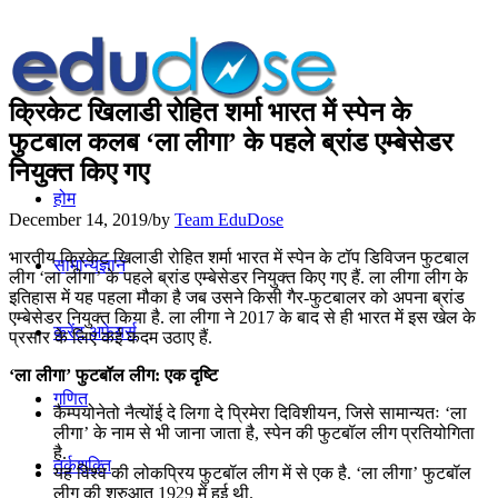
क्रिकेट खिलाडी रोहित शर्मा भारत में स्पेन के
फुटबाल कलब ‘ला लीगा’ के पहले ब्रांड एम्बेसेडर
नियुक्त किए गए
होम
December 14, 2019
/
by
Team EduDose
भारतीय क्रिकेट खिलाडी रोहित शर्मा भारत में स्पेन के टॉप डिविजन फुटबाल
सामान्यज्ञान
लीग ‘ला लीगा’ के पहले ब्रांड एम्बेसेडर नियुक्त किए गए हैं. ला लीगा लीग के
इतिहास में यह पहला मौका है जब उसने किसी गैर-फुटबालर को अपना ब्रांड
एम्बेसेडर नियुक्त किया है. ला लीगा ने 2017 के बाद से ही भारत में इस खेल के
करेंट अफेयर्स
प्रसार के लिए कई कदम उठाए हैं.
‘ला लीगा’ फुटबॉल लीग: एक दृष्टि
गणित
कैम्पयोनेतो नैत्योंई दे लिगा दे प्रिमेरा दिविशीयन, जिसे सामान्यतः ‘ला
लीगा’ के नाम से भी जाना जाता है, स्पेन की फुटबॉल लीग प्रतियोगिता
है.
तर्कशक्ति
यह विश्व की लोकप्रिय फुटबॉल लीग में से एक है. ‘ला लीगा’ फुटबॉल
लीग की शुरुआत 1929 में हुई थी.