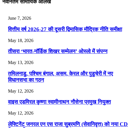
नवीनतम सामायिक आलेख
📝 डेली करेंट अफेयर्स: 25-27 जुलाई 2026
July 25, 2026
June 7, 2026
📝 डेली करेंट अफेयर्स: 22-24 जुलाई 2026
वित्तीय वर्ष 2026-27 की दूसरी द्विमासिक मौद्रिक नीति समीक्षा
July 22, 2026
May 18, 2026
📝 डेली करेंट अफेयर्स: 19-21 जुलाई 2026
तीसरा ‘भारत-नॉर्डिक शिखर सम्मेलन’ ओस्लो में संपन्न
July 19, 2026
May 13, 2026
📝 डेली करेंट अफेयर्स: 16-18 जुलाई 2026
तमिलनाडु, पश्चिम बंगाल, असम, केरल और पुडुचेरी में नए
विधानसभा का गठन
May 12, 2026
वाइस एडमिरल कृष्णा स्वामीनाथन नौसेना प्रमुख नियुक्त
May 12, 2026
लेफ्टिनेंट जनरल एन एस राजा सुब्रमणि (सेवानिवृत्त) को नया C