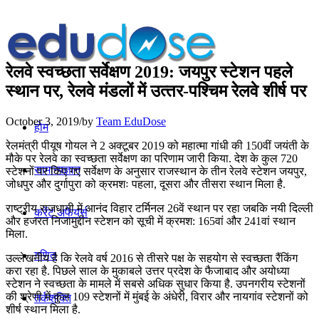
रेलवे स्‍वच्‍छता सर्वेक्षण 2019: जयपुर स्टेशन पहले
स्थान पर, रेलवे मंडलों में उत्‍तर-पश्चिम रेलवे शीर्ष पर
October 3, 2019
/
by
Team EduDose
होम
रेलमंत्री पीयूष गोयल ने 2 अक्टूबर 2019 को महात्मा गांधी की 150वीं जयंती के
मौके पर रेलवे का स्वच्छता सर्वेक्षण का परिणाम जारी किया. देश के कुल 720
सामान्यज्ञान
स्टेशनों पर किए गए सर्वेक्षण के अनुसार राजस्थान के तीन रेलवे स्टेशन जयपुर,
जोधपुर और दुर्गापुरा को क्रमशः पहला, दूसरा और तीसरा स्थान मिला है.
राष्ट्रीय राजधानी में आनंद विहार टर्मिनल 26वें स्थान पर रहा जबकि नयी दिल्ली
करेंट अफेयर्स
और हजरत निजामुद्दीन स्टेशन को सूची में क्रमश: 165वां और 241वां स्थान
मिला.
गणित
उल्लेखनीय है कि रेलवे वर्ष 2016 से तीसरे पक्ष के सहयोग से स्वच्छता रैंकिंग
करा रहा है. पिछले साल के मुकाबले उत्तर प्रदेश के फैजाबाद और अयोध्या
स्टेशन ने स्वच्छता के मामले में सबसे अधिक सुधार किया है. उपनगरीय स्टेशनों
की श्रेणी में कुल 109 स्टेशनों में मुंबई के अंधेरी, विरार और नायगांव स्टेशनों को
तर्कशक्ति
शीर्ष स्थान मिला है.