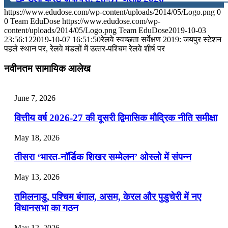
https://www.edudose.com/wp-content/uploads/2014/05/Logo.png
0
July 28, 2026
0
Team EduDose
https://www.edudose.com/wp-
content/uploads/2014/05/Logo.png
Team EduDose
2019-10-03
📝 डेली करेंट अफेयर्स: 25-27 जुलाई 2026
23:56:12
2019-10-07 16:51:50
रेलवे स्‍वच्‍छता सर्वेक्षण 2019: जयपुर स्टेशन
पहले स्थान पर, रेलवे मंडलों में उत्‍तर-पश्चिम रेलवे शीर्ष पर
July 25, 2026
नवीनतम सामायिक आलेख
📝 डेली करेंट अफेयर्स: 22-24 जुलाई 2026
July 22, 2026
June 7, 2026
📝 डेली करेंट अफेयर्स: 19-21 जुलाई 2026
वित्तीय वर्ष 2026-27 की दूसरी द्विमासिक मौद्रिक नीति समीक्षा
July 19, 2026
May 18, 2026
📝 डेली करेंट अफेयर्स: 16-18 जुलाई 2026
तीसरा ‘भारत-नॉर्डिक शिखर सम्मेलन’ ओस्लो में संपन्न
July 16, 2026
May 13, 2026
📝 डेली करेंट अफेयर्स: 13-15 जुलाई 2026
तमिलनाडु, पश्चिम बंगाल, असम, केरल और पुडुचेरी में नए
विधानसभा का गठन
May 12, 2026