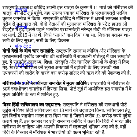
राष्ट्रपति रामनाथ कोविंद अपनी इस यात्रा के क्रम में 11 मार्च को मॉरीशस की
कंप्यूटर
यात्रा पर पोर्ट लुई पहुँचे. वहां उनका स्वागत मॉरिशस के प्रधानमंत्री प्रविंद
कुमार जगनौथ ने किया. राष्ट्रपति कोविंद ने मॉरिशस में अपनी समकक्ष अमीना
गुरीब से मुलाकात की. दोनों नेताओं की मुलाकात मॉरिशस के स्टेट हाउस ली
अंग्रेजी
रीड्यूट में हुई. इससे पहले भारतीय प्रधानमंत्री नरेन्द्र मोदी भी मॉरिशस यात्रा
पर मार्च, 2015 में गए थे. जिसे ‘सागर’ नाम दिया गया था, जिसका मतलब था-
सभी के लिए सुरक्षा, सभी के लिए विकास.
मॉक टेस्ट
दोनों देशों के बीच चार समझौते:
राष्‍ट्रपति रामनाथ कोविंद और मॉरिशस के
प्रधानमंत्री प्रवींद जगनॉथ की उपस्थिति में राजधानी पोर्टलुई में चार समझौते
हुए. ये समझौते स्वास्थ्य, शिक्षा, संस्कृति और नागरिक सेवाओं के क्षेत्र में किए
टुडेज जीके
गए. भारत ने मॉरिशस की सुरक्षा क्षमताओं में बढ़ोतरी के लिए उसकी रक्षा
उपकरणों की खरीद के वास्ते दस करोड़ डॉलर की ऋण देने की पेशकश की है.
Menu
Menu
मॉरीशस के 50वें स्वाधीनता समारोह में मुख्य अतिथि:
राष्ट्रपति ने मॉरीशस के
50वें स्वाधीनता समारोह में हिस्सा लिया. पोर्ट लुई में आयोजित इस समारोह में वे
मुख्य अतिथि के रूप में शामिल हुए.
विश्व हिंदी सचिवालय का उद्घाटन:
राष्ट्रपति ने मॉरीशस की राजधानी पोर्ट
लूईस में विश्व हिंदी सचिवालय का 13 मार्च को उद्घाटन किया. सचिवालय हेतु
पूर्ण वित्तीय सहयोग भारत द्वारा दिया गया है जिसमे करीब 33 करोड़ रुपये मुहैया
कराये गए हैं. इस अवसर पर श्री रामनाथ कोविंद ने कहा कि हिंदी ने भारत और
मॉरीशस के साहित्य और आपसी विकास में महत्वपूर्ण भूमिका अदा की है. वहीं
हिंदी के विस्तार में मॉरीशस में भारतियों की अहम भूमिका रही है.