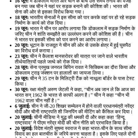
16 जून:
में डोकलाम भारत और चीन के बीच उस समय तनाव की वजह
बन गया जब चीन ने यहां पर सड़क बनाने की कोशिश की। भारत की
सेना की ओर से इसका विरोध किया गया।
18 जून:
भारतीय सेनाओं ने इस सीमा को पार करके वहां पर हो रहे सड़क
निर्माण के कार्य को रोक दिया।
19 जून:
भारत ने चीन पर आरोप लगाया कि डोकलाम में सड़क निर्माण के
जरिए चीन ने शांति समझौते का उल्लंघन करने की कोशिश की है। चीन
ने भारत पर इसकी सीमा को पार करने का आरोप लगाया।
20 जून:
भूटान के राजदूत ने चीन की ओर से उसके क्षेत्र में हुई घुसपैठ
का विरोध दर्ज कराया।
23 जून:
चीन ने कैलाश मानसरोवर की यात्रा पर जाने वाले भारतीय
तीर्थयात्रियों पहले जत्थे को रोक दिया।
28 जून:
सेना प्रमुख जनरल बिपिन रावत ने सिक्किम का दौरा किया और
डोकलाम ट्राइ जंक्शन पर हालातों का जायजा लिया।
29 जून:
चीन ने 35 टन के मिलिट्री टैंक को नाथूला बॉर्डर के पास टेस्‍ट
किया।
30 जून:
रक्षा मंत्री अरुण जेटली ने कहा, “चीन अब जान ले कि आज का
भारत सन् 1962 के भारत से काफी अलग है।” चीन ने कहा “चीन भी
1962 वाला चीन नहीं है।”
6 जुलाई:
चीन ने जी-20 शिखर सम्मेलन में होने वाली प्रधानमंत्री नरेंद्र
मोदी और चीनी राष्ट्रपति शी जिनपिंग की मीटिंग को कैंसिल कर दिया।
20 जुलाई:
चीनी मीडिया ने युद्ध की धमकी दी और कहा कहा ‘हिन्दू
राष्ट्रवाद’ ने पीएम नरेंद्र मोदी की चीन नीति को प्रभावित किया है।
20 जुलाई:
विदेश मंत्री सुषमा स्वराज ने कहा भारत-चीन के साथ सीमा
विवाद का हल बातचीत के जरिये करना चाहता है। इसके लिए पहले दोनों